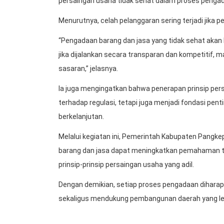
persaingan usaha tidak sehat dalam proses penga
Menurutnya, celah pelanggaran sering terjadi jik
“Pengadaan barang dan jasa yang tidak sehat akan
jika dijalankan secara transparan dan kompetitif, 
sasaran,” jelasnya.
Ia juga mengingatkan bahwa penerapan prinsip per
terhadap regulasi, tetapi juga menjadi fondasi pe
berkelanjutan.
Melalui kegiatan ini, Pemerintah Kabupaten Pangke
barang dan jasa dapat meningkatkan pemahaman t
prinsip-prinsip persaingan usaha yang adil.
Dengan demikian, setiap proses pengadaan diha
sekaligus mendukung pembangunan daerah yang lebih