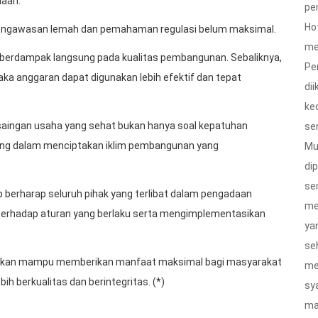
daan.
pe
Ho
a pengawasan lemah dan pemahaman regulasi belum maksimal.
me
 berdampak langsung pada kualitas pembangunan. Sebaliknya,
Pe
maka anggaran dapat digunakan lebih efektif dan tepat
di
ke
saingan usaha yang sehat bukan hanya soal kepatuhan
ser
nting dalam menciptakan iklim pembangunan yang
Mu
dip
se
p berharap seluruh pihak yang terlibat dalam pengadaan
me
erhadap aturan yang berlaku serta mengimplementasikan
ya
se
rapkan mampu memberikan manfaat maksimal bagi masyarakat
me
 berkualitas dan berintegritas. (*)
sy
ma