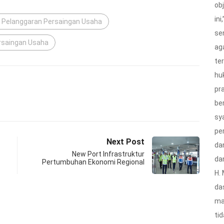
ob
ini
i Pelanggaran Persaingan Usaha
se
ersaingan Usaha
ag
te
hu
pra
be
sy
pe
Next Post
da
New Port Infrastruktur
da
Pertumbuhan Ekonomi Regional
H.
da
ma
ti