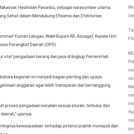
Mu
Makassar, Hasiholan Pasaribu, sebagai narasumber utama.
Se
ng Sehat dalam Mendukung Efisiensi dan Efektivitas
Ta
ammad Yusran Lalogau, Wakil Bupati AR. Assagaf, Kepala Unit
PS
isasi Perangkat Daerah (OPD).
MU
sur staf pengadaan barang dan jasa di lingkup Pemerintah
Po
ma
hwa kegiatan ini menjadi bagian penting dari upaya
sir
elolaan anggaran agar lebih transparan dan bertanggung
Ma
me
ma
uruh proses pengadaan berjalan sesuai aturan, terbuka, dan
Hu
aerah,” ujarnya.
me
ntingnya kewaspadaan terhadap potensi praktik monopoli dan
po