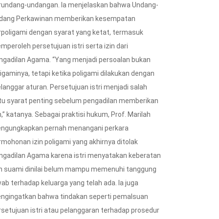
rundang-undangan. Ia menjelaskan bahwa Undang-
dang Perkawinan memberikan kesempatan
rpoligami dengan syarat yang ketat, termasuk
mperoleh persetujuan istri serta izin dari
EKONOMI
ngadilan Agama. “Yang menjadi persoalan bukan
EKONOMI
ligaminya, tetapi ketika poligami dilakukan dengan
Sidak Pasar di 7 Wilayah,
langgar aturan. Persetujuan istri menjadi salah
U Bongkar Praktik
KPPU Cermati...
etapan Bunga, 97
tu syarat penting sebelum pengadilan memberikan
12/03/2026
ol...
n,” katanya. Sebagai praktisi hukum, Prof. Marilah
ngungkapkan pernah menangani perkara
/03/2026
rmohonan izin poligami yang akhirnya ditolak
ngadilan Agama karena istri menyatakan keberatan
n suami dinilai belum mampu memenuhi tanggung
wab terhadap keluarga yang telah ada. Ia juga
ngingatkan bahwa tindakan seperti pemalsuan
rsetujuan istri atau pelanggaran terhadap prosedur