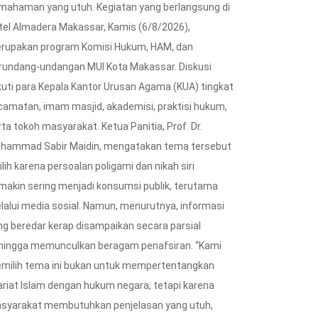
mahaman yang utuh. Kegiatan yang berlangsung di
tel Almadera Makassar, Kamis (6/8/2026),
rupakan program Komisi Hukum, HAM, dan
rundang-undangan MUI Kota Makassar. Diskusi
ikuti para Kepala Kantor Urusan Agama (KUA) tingkat
camatan, imam masjid, akademisi, praktisi hukum,
ta tokoh masyarakat. Ketua Panitia, Prof. Dr.
hammad Sabir Maidin, mengatakan tema tersebut
ilih karena persoalan poligami dan nikah siri
makin sering menjadi konsumsi publik, terutama
lalui media sosial. Namun, menurutnya, informasi
ng beredar kerap disampaikan secara parsial
hingga memunculkan beragam penafsiran. “Kami
milih tema ini bukan untuk mempertentangkan
ariat Islam dengan hukum negara, tetapi karena
syarakat membutuhkan penjelasan yang utuh,