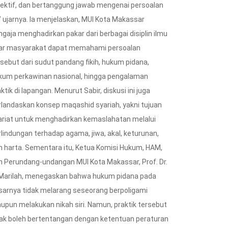
jektif, dan bertanggung jawab mengenai persoalan
,” ujarnya. Ia menjelaskan, MUI Kota Makassar
ngaja menghadirkan pakar dari berbagai disiplin ilmu
ar masyarakat dapat memahami persoalan
rsebut dari sudut pandang fikih, hukum pidana,
kum perkawinan nasional, hingga pengalaman
ktik di lapangan. Menurut Sabir, diskusi ini juga
rlandaskan konsep maqashid syariah, yakni tujuan
ariat untuk menghadirkan kemaslahatan melalui
rlindungan terhadap agama, jiwa, akal, keturunan,
n harta. Sementara itu, Ketua Komisi Hukum, HAM,
n Perundang-undangan MUI Kota Makassar, Prof. Dr.
 Marilah, menegaskan bahwa hukum pidana pada
sarnya tidak melarang seseorang berpoligami
upun melakukan nikah siri. Namun, praktik tersebut
dak boleh bertentangan dengan ketentuan peraturan