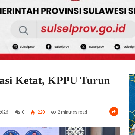
asi Ketat, KPPU Turun
2026
0
220
2 minutes read