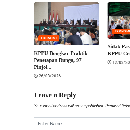
EKONOMI
EKONOMI
Sidak Pasar
aan
KPPU Bongkar Praktik
KPPU Cerma
n Usaha
Penetapan Bunga, 97
12/03/202
Pinjol...
26/03/2026
Leave a Reply
Your email address will not be published.
Required fiel