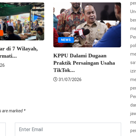
pe
Un
be
me
Pe
NEWS
po
 di 7 Wilayah,
me
KPPU Dalami Dugaan
KPP
ti...
Praktik Persaingan Usaha
Pen
sa
6
TikTok...
Pinj
izi
me
31/07/2026
26
pe
Pe
da
ds are marked
*
ja
me
pe