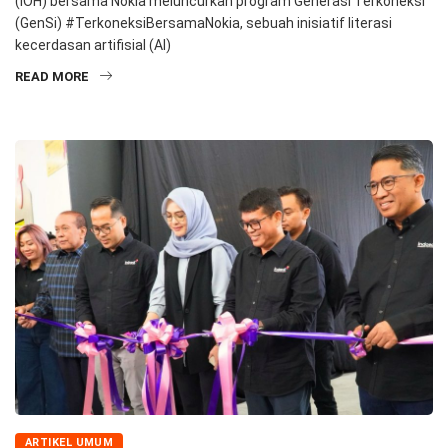
(IOH) bersama Nokia meluncurkan program Generasi Terkoneksi
(GenSi) #TerkoneksiBersamaNokia, sebuah inisiatif literasi
kecerdasan artifisial (AI)
READ MORE
ARTIKEL UMUM