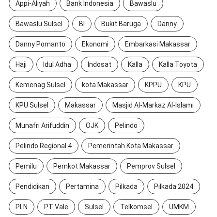
Appi-Aliyah
Bank Indonesia
Bawaslu
Bawaslu Sulsel
BI
Bukit Baruga
Danny
Danny Pomanto
Ekonomi
Embarkasi Makassar
Haji
Idul Adha
Indosat
Kalla
Kalla Toyota
Kemenag Sulsel
kota Makassar
KPPU
KPU
KPU Sulsel
Makassar
Masjid Al-Markaz Al-Islami
Munafri Arifuddin
OJK
Pelindo
Pelindo Regional 4
Pemerintah Kota Makassar
Pemilu
Pemkot Makassar
Pemprov Sulsel
Pendidikan
Pertamina
Pilkada
Pilkada 2024
PLN
PT Vale
Sulsel
Telkomsel
UMKM