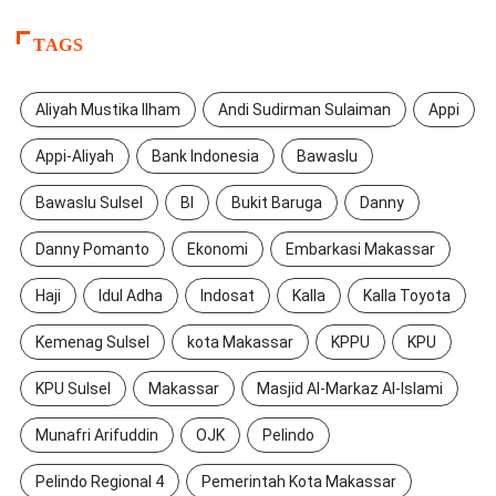
TAGS
Aliyah Mustika Ilham
Andi Sudirman Sulaiman
Appi
Appi-Aliyah
Bank Indonesia
Bawaslu
Bawaslu Sulsel
BI
Bukit Baruga
Danny
Danny Pomanto
Ekonomi
Embarkasi Makassar
Haji
Idul Adha
Indosat
Kalla
Kalla Toyota
Kemenag Sulsel
kota Makassar
KPPU
KPU
KPU Sulsel
Makassar
Masjid Al-Markaz Al-Islami
Munafri Arifuddin
OJK
Pelindo
Pelindo Regional 4
Pemerintah Kota Makassar