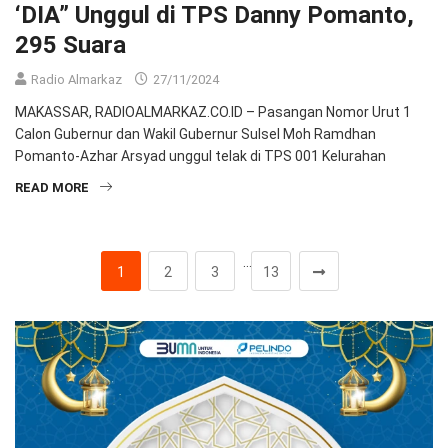
‘DIA” Unggul di TPS Danny Pomanto,
295 Suara
Radio Almarkaz
27/11/2024
MAKASSAR, RADIOALMARKAZ.CO.ID – Pasangan Nomor Urut 1
Calon Gubernur dan Wakil Gubernur Sulsel Moh Ramdhan
Pomanto-Azhar Arsyad unggul telak di TPS 001 Kelurahan
READ MORE
…
1
2
3
13