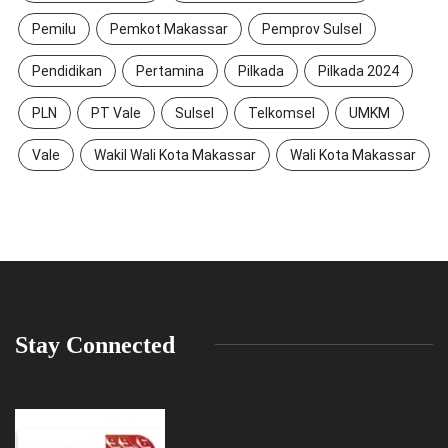
Pemilu
Pemkot Makassar
Pemprov Sulsel
Pendidikan
Pertamina
Pilkada
Pilkada 2024
PLN
PT Vale
Sulsel
Telkomsel
UMKM
Vale
Wakil Wali Kota Makassar
Wali Kota Makassar
Stay Connected