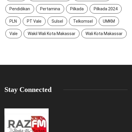
Pendidikan
Pertamina
Pilkada
Pilkada 2024
PLN
PT Vale
Sulsel
Telkomsel
UMKM
Vale
Wakil Wali Kota Makassar
Wali Kota Makassar
Stay Connected