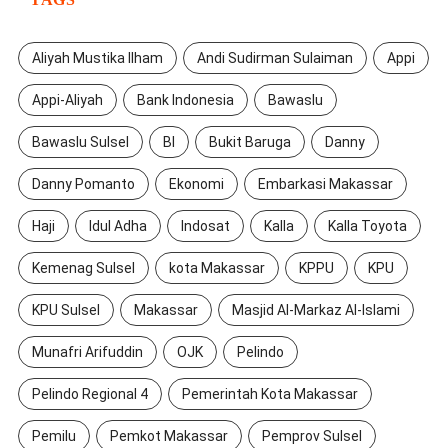
Aliyah Mustika Ilham
Andi Sudirman Sulaiman
Appi
Appi-Aliyah
Bank Indonesia
Bawaslu
Bawaslu Sulsel
BI
Bukit Baruga
Danny
Danny Pomanto
Ekonomi
Embarkasi Makassar
Haji
Idul Adha
Indosat
Kalla
Kalla Toyota
Kemenag Sulsel
kota Makassar
KPPU
KPU
KPU Sulsel
Makassar
Masjid Al-Markaz Al-Islami
Munafri Arifuddin
OJK
Pelindo
Pelindo Regional 4
Pemerintah Kota Makassar
Pemilu
Pemkot Makassar
Pemprov Sulsel