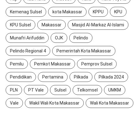
Kemenag Sulsel
kota Makassar
KPPU
KPU
KPU Sulsel
Makassar
Masjid Al-Markaz Al-Islami
Munafri Arifuddin
OJK
Pelindo
Pelindo Regional 4
Pemerintah Kota Makassar
Pemilu
Pemkot Makassar
Pemprov Sulsel
Pendidikan
Pertamina
Pilkada
Pilkada 2024
PLN
PT Vale
Sulsel
Telkomsel
UMKM
Vale
Wakil Wali Kota Makassar
Wali Kota Makassar