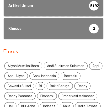
Artikel Umum
5192
Khusus
3
TAGS
Aliyah Mustika Ilham
Andi Sudirman Sulaiman
Appi
Appi-Aliyah
Bank Indonesia
Bawaslu
Bawaslu Sulsel
BI
Bukit Baruga
Danny
Danny Pomanto
Ekonomi
Embarkasi Makassar
Haji
Idul Adha
Indosat
Kalla
Kalla Toyota