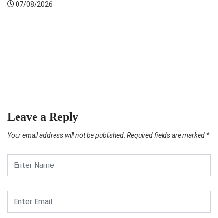
026
NEWS
Mensos d
Sekolah..
07/08/2
Leave a Reply
Your email address will not be published.
Required fields are marked
*