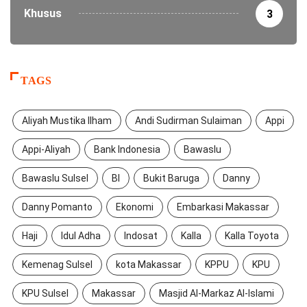
Khusus
3
TAGS
Aliyah Mustika Ilham
Andi Sudirman Sulaiman
Appi
Appi-Aliyah
Bank Indonesia
Bawaslu
Bawaslu Sulsel
BI
Bukit Baruga
Danny
Danny Pomanto
Ekonomi
Embarkasi Makassar
Haji
Idul Adha
Indosat
Kalla
Kalla Toyota
Kemenag Sulsel
kota Makassar
KPPU
KPU
KPU Sulsel
Makassar
Masjid Al-Markaz Al-Islami