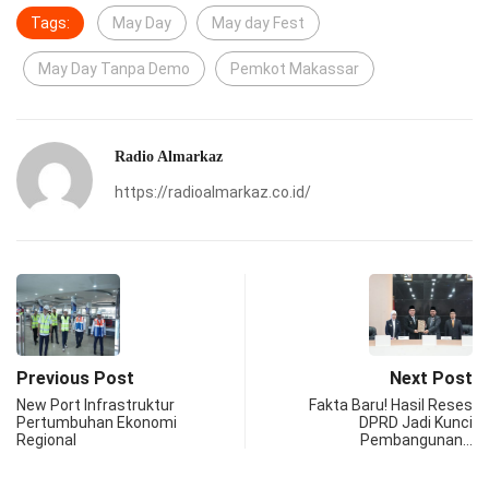
Tags:
May Day
May day Fest
May Day Tanpa Demo
Pemkot Makassar
Radio Almarkaz
https://radioalmarkaz.co.id/
Previous Post
Next Post
New Port Infrastruktur
Fakta Baru! Hasil Reses
Pertumbuhan Ekonomi
DPRD Jadi Kunci
Regional
Pembangunan…