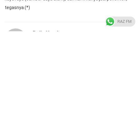
tegasnya.(*)
RAZ FM
Radio Almarkaz
https://radioalmarkaz.co.id/
Previous Post
Next Post
Moment Hari Pahlawan,
UPTD Pengelolaan Sutera
Bank Indonesia Sosialisasi
Wajo Diresmikan
Rupiah Lewat…
Gubernur, Pelaku Usaha…
Related post