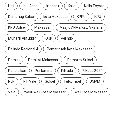
Haji
Idul Adha
Indosat
Kalla
Kalla Toyota
Kemenag Sulsel
kota Makassar
KPPU
KPU
KPU Sulsel
Makassar
Masjid Al-Markaz Al-Islami
Munafri Arifuddin
OJK
Pelindo
Pelindo Regional 4
Pemerintah Kota Makassar
Pemilu
Pemkot Makassar
Pemprov Sulsel
Pendidikan
Pertamina
Pilkada
Pilkada 2024
PLN
PT Vale
Sulsel
Telkomsel
UMKM
Vale
Wakil Wali Kota Makassar
Wali Kota Makassar