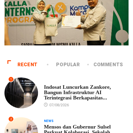
RECENT
POPULAR
COMMENTS
1
EKONOMI
Indosat Luncurkan Zankore,
Bangun Infrastruktur AI
Terintegrasi Berkapasitas...
07/08/2026
2
NEWS
Mensos dan Gubernur Sulsel
Perkuat Kolaborasi, Sekolah