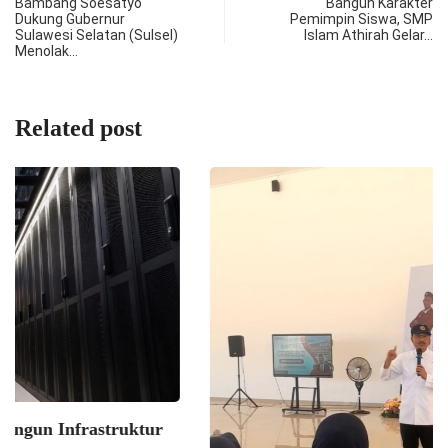
Bambang Soesatyo
Bangun Karakter
Dukung Gubernur
Pemimpin Siswa, SMP
Sulawesi Selatan (Sulsel)
Islam Athirah Gelar…
Menolak…
Related post
NEWS
Mensos RI; Sekolah Rakyat Siap Tampung Lebih...