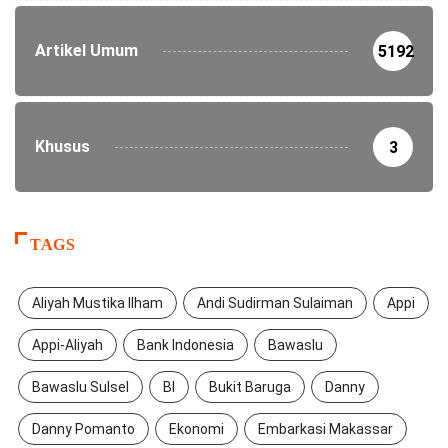
Artikel Umum
5192
Khusus
3
TAGS
Aliyah Mustika Ilham
Andi Sudirman Sulaiman
Appi
Appi-Aliyah
Bank Indonesia
Bawaslu
Bawaslu Sulsel
BI
Bukit Baruga
Danny
Danny Pomanto
Ekonomi
Embarkasi Makassar