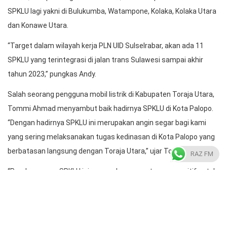
SPKLU lagi yakni di Bulukumba, Watampone, Kolaka, Kolaka Utara
dan Konawe Utara.
“Target dalam wilayah kerja PLN UID Sulselrabar, akan ada 11
SPKLU yang terintegrasi di jalan trans Sulawesi sampai akhir
tahun 2023,” pungkas Andy.
Salah seorang pengguna mobil listrik di Kabupaten Toraja Utara,
Tommi Ahmad menyambut baik hadirnya SPKLU di Kota Palopo.
“Dengan hadirnya SPKLU ini merupakan angin segar bagi kami
yang sering melaksanakan tugas kedinasan di Kota Palopo yang
berbatasan langsung dengan Toraja Utara,” ujar Tommi.
RAZ FM
“Pembangunan SPKLU ini merupakan sesuatu yang positif untuk
penguatan ekosistem kendaraan listrik apalagi animo
masyarakat menggunakan kendaraan sudah cukup tinggi,”
tambahnya. (*)