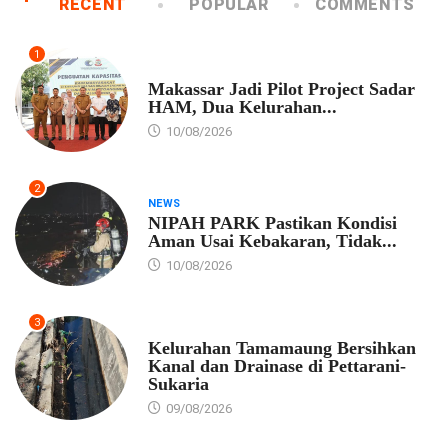
RECENT
POPULAR
COMMENTS
1
PEMKOT MAKASSAR
Makassar Jadi Pilot Project Sadar
HAM, Dua Kelurahan...
10/08/2026
2
NEWS
NIPAH PARK Pastikan Kondisi
Aman Usai Kebakaran, Tidak...
10/08/2026
3
PEMKOT MAKASSAR
Kelurahan Tamamaung Bersihkan
Kanal dan Drainase di Pettarani-
Sukaria
09/08/2026