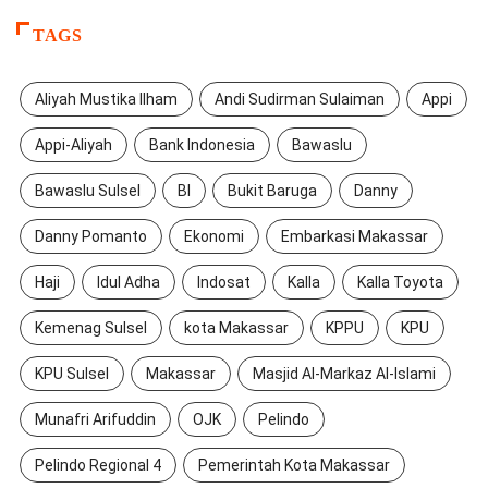
TAGS
Aliyah Mustika Ilham
Andi Sudirman Sulaiman
Appi
Appi-Aliyah
Bank Indonesia
Bawaslu
Bawaslu Sulsel
BI
Bukit Baruga
Danny
Danny Pomanto
Ekonomi
Embarkasi Makassar
Haji
Idul Adha
Indosat
Kalla
Kalla Toyota
Kemenag Sulsel
kota Makassar
KPPU
KPU
KPU Sulsel
Makassar
Masjid Al-Markaz Al-Islami
Munafri Arifuddin
OJK
Pelindo
Pelindo Regional 4
Pemerintah Kota Makassar