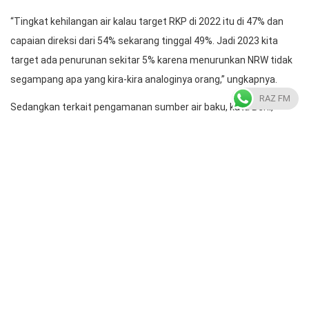
“Tingkat kehilangan air kalau target RKP di 2022 itu di 47% dan
capaian direksi dari 54% sekarang tinggal 49%. Jadi 2023 kita
target ada penurunan sekitar 5% karena menurunkan NRW tidak
segampang apa yang kira-kira analoginya orang,” ungkapnya.
RAZ FM
Sedangkan terkait pengamanan sumber air baku, kata Beni,
pihaknya akan melakukan pemeliharaan air baku dengan
memperkuat laboratorium PDAM Kota Makassar.
“Pemeliharaan air baku, tentu kita harus memperkuat
laboratorium PDAM Makassar menghindari distribusi itu
terdampak bakteri e-coli,” tutupnya.(SB)
Radio Almarkaz
https://radioalmarkaz.co.id/