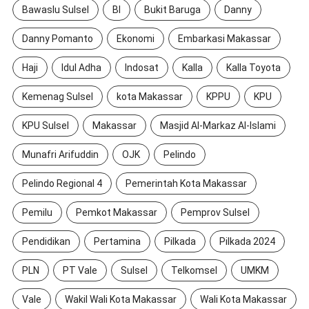
Bawaslu Sulsel
BI
Bukit Baruga
Danny
Danny Pomanto
Ekonomi
Embarkasi Makassar
Haji
Idul Adha
Indosat
Kalla
Kalla Toyota
Kemenag Sulsel
kota Makassar
KPPU
KPU
KPU Sulsel
Makassar
Masjid Al-Markaz Al-Islami
Munafri Arifuddin
OJK
Pelindo
Pelindo Regional 4
Pemerintah Kota Makassar
Pemilu
Pemkot Makassar
Pemprov Sulsel
Pendidikan
Pertamina
Pilkada
Pilkada 2024
PLN
PT Vale
Sulsel
Telkomsel
UMKM
Vale
Wakil Wali Kota Makassar
Wali Kota Makassar