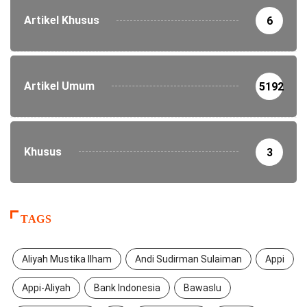
Artikel Khusus
6
Artikel Umum
5192
Khusus
3
TAGS
Aliyah Mustika Ilham
Andi Sudirman Sulaiman
Appi
Appi-Aliyah
Bank Indonesia
Bawaslu