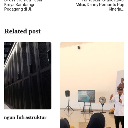
Dirut Perumda Pasar
Tuntaskan Utang Rp40
Karya Sambangi
Miliar, Danny Pomanto Puji
Pedagang di Jl…
Kinerja…
Related post
EKONOMI
Indosat Luncurkan Zankore, Bangun Infrastruktur
AI Terintegrasi...