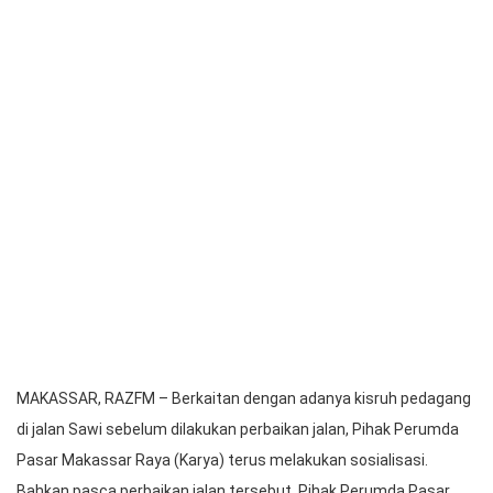
MAKASSAR, RAZFM – Berkaitan dengan adanya kisruh pedagang
di jalan Sawi sebelum dilakukan perbaikan jalan, Pihak Perumda
Pasar Makassar Raya (Karya) terus melakukan sosialisasi.
Bahkan pasca perbaikan jalan tersebut, Pihak Perumda Pasar