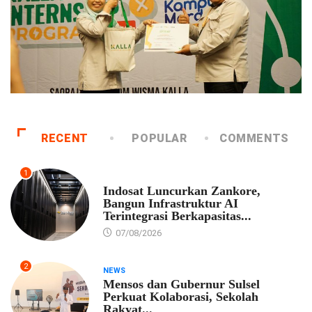
RECENT
POPULAR
COMMENTS
1
EKONOMI
Indosat Luncurkan Zankore,
Bangun Infrastruktur AI
Terintegrasi Berkapasitas...
07/08/2026
2
NEWS
Mensos dan Gubernur Sulsel
Perkuat Kolaborasi, Sekolah
Rakyat...