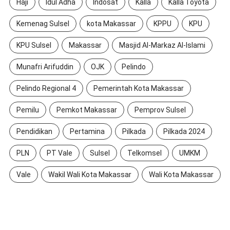
Haji
Idul Adha
Indosat
Kalla
Kalla Toyota
Kemenag Sulsel
kota Makassar
KPPU
KPU
KPU Sulsel
Makassar
Masjid Al-Markaz Al-Islami
Munafri Arifuddin
OJK
Pelindo
Pelindo Regional 4
Pemerintah Kota Makassar
Pemilu
Pemkot Makassar
Pemprov Sulsel
Pendidikan
Pertamina
Pilkada
Pilkada 2024
PLN
PT Vale
Sulsel
Telkomsel
UMKM
Vale
Wakil Wali Kota Makassar
Wali Kota Makassar