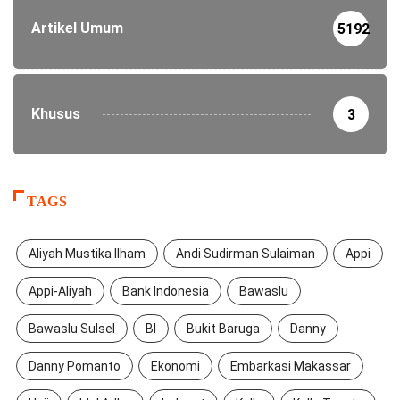
Artikel Umum
5192
Khusus
3
TAGS
Aliyah Mustika Ilham
Andi Sudirman Sulaiman
Appi
Appi-Aliyah
Bank Indonesia
Bawaslu
Bawaslu Sulsel
BI
Bukit Baruga
Danny
Danny Pomanto
Ekonomi
Embarkasi Makassar