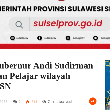
Gubernur Andi Sudirman
n Pelajar wilayah
ASN
2022
0
275
2 minutes read