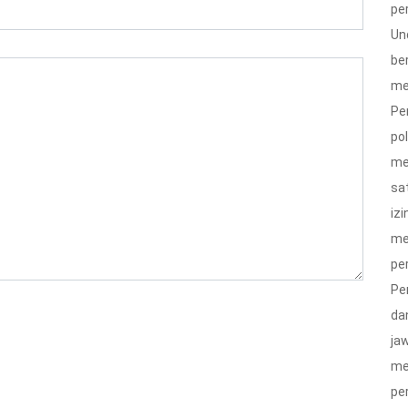
pe
Un
be
me
Pe
po
me
sa
izi
me
pe
Pe
da
ja
me
pe