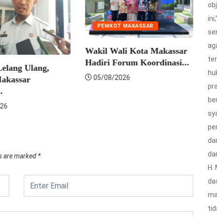
ob
ini
PEMKOT MAKASSAR
PE
se
ag
Wakil Wali Kota Makassar
Muna
te
Hadiri Forum Koordinasi...
Pram
ang Ulang,
hu
Sema
05/08/2026
assar
pra
05/
be
sy
pe
da
da
ds are marked
*
H.
da
ma
ti