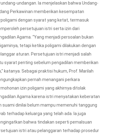
rundang-undangan. Ia menjelaskan bahwa Undang-
dang Perkawinan memberikan kesempatan
rpoligami dengan syarat yang ketat, termasuk
mperoleh persetujuan istri serta izin dari
ngadilan Agama. “Yang menjadi persoalan bukan
ligaminya, tetapi ketika poligami dilakukan dengan
langgar aturan. Persetujuan istri menjadi salah
tu syarat penting sebelum pengadilan memberikan
n,” katanya. Sebagai praktisi hukum, Prof. Marilah
ngungkapkan pernah menangani perkara
rmohonan izin poligami yang akhirnya ditolak
ngadilan Agama karena istri menyatakan keberatan
n suami dinilai belum mampu memenuhi tanggung
wab terhadap keluarga yang telah ada. Ia juga
ngingatkan bahwa tindakan seperti pemalsuan
rsetujuan istri atau pelanggaran terhadap prosedur