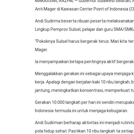
MAKASSAR, RAZFM, — Gubernur Sulawesi Selatan, An
Anti Mager di Kawasan Center Point of Indonesia (C
Andi Sudirma beserta ribuan peserta melaksanakan j
Lingkup Pemprov Sulsel, pelajar dan guru SMA/SMK
“Pokoknya Sulsel harus bergerak terus. Mari kita t
Mager.
Ia menyampaikan betapa pentingnya aktif bergerak 
Menggalakkan gerakan ini sebagai upaya menjaga k
kerja. Apalagi dengan berjalan kaki 10 ribu langka
jantung, meningkatkan konsentrasi, memperkuat tul
Gerakan 10.000 langkah per hari ini sendiri merupak
Indonesia termuda ini untuk menjaga kebugaran.
Andi Sudirman berharap aktivitas ini menjadi rutin
pola hidup sehat. Pastikan 10 ribu langkah ta setiap h