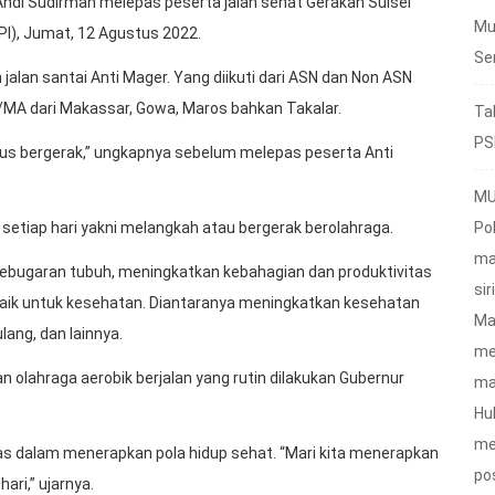
di Sudirman melepas peserta jalan sehat Gerakan Sulsel
Mu
PI), Jumat, 12 Agustus 2022.
Se
alan santai Anti Mager. Yang diikuti dari ASN dan Non ASN
/MA dari Makassar, Gowa, Maros bahkan Takalar.
Ta
PS
erus bergerak,” ungkapnya sebelum melepas peserta Anti
MU
Po
setiap hari yakni melangkah atau bergerak berolahraga.
ma
ebugaran tubuh, meningkatkan kebahagian dan produktivitas
sir
h, baik untuk kesehatan. Diantaranya meningkatkan kesehatan
Ma
ang, dan lainnya.
me
an olahraga aerobik berjalan yang rutin dilakukan Gubernur
ma
Hu
me
itas dalam menerapkan pola hidup sehat. “Mari kita menerapkan
po
ari,” ujarnya.