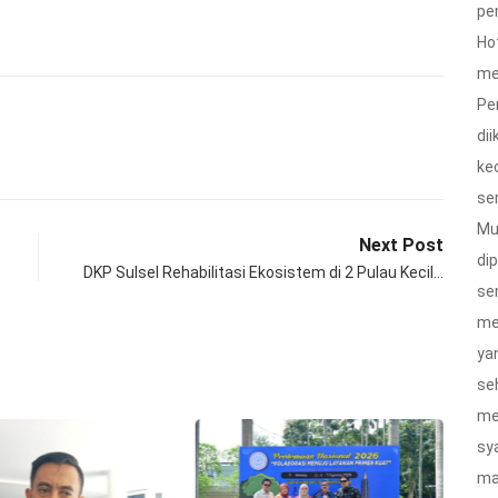
pe
Ho
me
Pe
di
ke
ser
Mu
Next Post
dip
DKP Sulsel Rehabilitasi Ekosistem di 2 Pulau Kecil…
se
me
ya
se
me
sy
ma