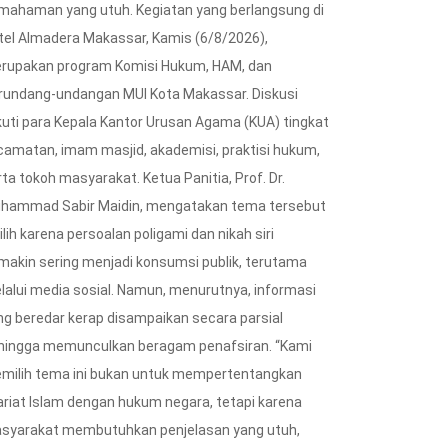
mahaman yang utuh. Kegiatan yang berlangsung di
tel Almadera Makassar, Kamis (6/8/2026),
rupakan program Komisi Hukum, HAM, dan
rundang-undangan MUI Kota Makassar. Diskusi
ikuti para Kepala Kantor Urusan Agama (KUA) tingkat
camatan, imam masjid, akademisi, praktisi hukum,
ta tokoh masyarakat. Ketua Panitia, Prof. Dr.
hammad Sabir Maidin, mengatakan tema tersebut
ilih karena persoalan poligami dan nikah siri
makin sering menjadi konsumsi publik, terutama
lalui media sosial. Namun, menurutnya, informasi
ng beredar kerap disampaikan secara parsial
hingga memunculkan beragam penafsiran. “Kami
milih tema ini bukan untuk mempertentangkan
ariat Islam dengan hukum negara, tetapi karena
syarakat membutuhkan penjelasan yang utuh,