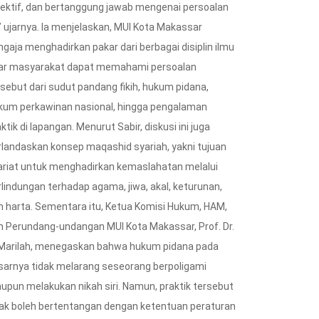
jektif, dan bertanggung jawab mengenai persoalan
,” ujarnya. Ia menjelaskan, MUI Kota Makassar
MKOT MAKASSAR
ngaja menghadirkan pakar dari berbagai disiplin ilmu
NEWS
ar masyarakat dapat memahami persoalan
fri Bekali Kontingen
rsebut dari sudut pandang fikih, hukum pidana,
uka Makassar
Tak Ada Lelang Ulang,
kum perkawinan nasional, hingga pengalaman
ngat Menuju...
Pemkot Makassar
ktik di lapangan. Menurut Sabir, diskusi ini juga
08/2026
Percepat...
rlandaskan konsep maqashid syariah, yakni tujuan
05/08/2026
ariat untuk menghadirkan kemaslahatan melalui
rlindungan terhadap agama, jiwa, akal, keturunan,
n harta. Sementara itu, Ketua Komisi Hukum, HAM,
n Perundang-undangan MUI Kota Makassar, Prof. Dr.
 Marilah, menegaskan bahwa hukum pidana pada
sarnya tidak melarang seseorang berpoligami
upun melakukan nikah siri. Namun, praktik tersebut
dak boleh bertentangan dengan ketentuan peraturan