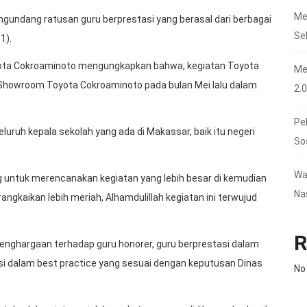
Me
engundang ratusan guru berprestasi yang berasal dari berbagai
Se
1).
oyota Cokroaminoto mengungkapkan bahwa, kegiatan Toyota
Me
 di Showroom Toyota Cokroaminoto pada bulan Mei lalu dalam
2.
Pe
uruh kepala sekolah yang ada di Makassar, baik itu negeri
So
Wa
g untuk merencanakan kegiatan yang lebih besar di kemudian
Na
angkaikan lebih meriah, Alhamdulillah kegiatan ini terwujud
R
penghargaan terhadap guru honorer, guru berprestasi dalam
si dalam best practice yang sesuai dengan keputusan Dinas
No