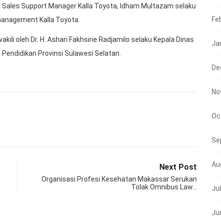
aku Sales Support Manager Kalla Toyota, Idham Multazam selaku
Fe
management Kalla Toyota.
kili oleh Dr. H. Ashari Fakhsirie Radjamilo selaku Kepala Dinas
Ja
Pendidikan Provinsi Sulawesi Selatan.
De
No
Oc
Se
Au
Next Post
Organisasi Profesi Kesehatan Makassar Serukan
Tolak Omnibus Law…
Ju
Ju