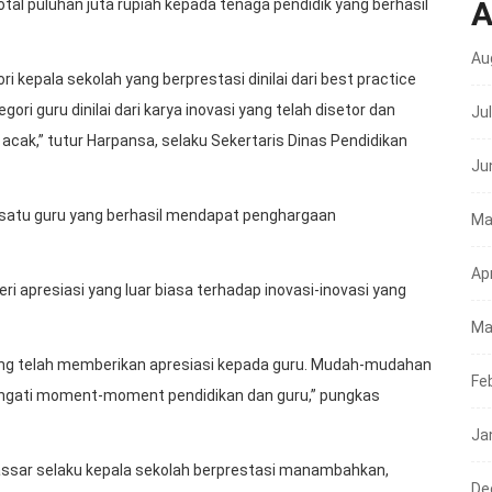
A
tal puluhan juta rupiah kepada tenaga pendidik yang berhasil
Au
 kepala sekolah yang berprestasi dinilai dari best practice
ori guru dinilai dari karya inovasi yang telah disetor dan
Ju
acak,” tutur Harpansa, selaku Sekertaris Dinas Pendidikan
Ju
 satu guru yang berhasil mendapat penghargaan
Ma
Apr
 apresiasi yang luar biasa terhadap inovasi-inovasi yang
Ma
ang telah memberikan apresiasi kepada guru. Mudah-mudahan
Fe
ngati moment-moment pendidikan dan guru,” pungkas
Ja
assar selaku kepala sekolah berprestasi manambahkan,
De