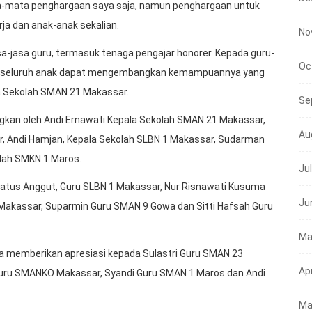
ta-mata penghargaan saya saja, namun penghargaan untuk
ja dan anak-anak sekalian.
No
sa-jasa guru, termasuk tenaga pengajar honorer. Kepada guru-
Oc
ar seluruh anak dapat mengembangkan kemampuannya yang
la Sekolah SMAN 21 Makassar.
Se
ngkan oleh Andi Ernawati Kepala Sekolah SMAN 21 Makassar,
Au
r, Andi Hamjan, Kepala Sekolah SLBN 1 Makassar, Sudarman
lah SMKN 1 Maros.
Ju
onatus Anggut, Guru SLBN 1 Makassar, Nur Risnawati Kusuma
Ju
akassar, Suparmin Guru SMAN 9 Gowa dan Sitti Hafsah Guru
Ma
ta memberikan apresiasi kepada Sulastri Guru SMAN 23
Apr
Guru SMANKO Makassar, Syandi Guru SMAN 1 Maros dan Andi
Ma