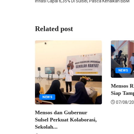
Inflasi Capai 6,35% Di Sulsel, Pasca Kenaikan BBM
Related post
NEWS
Mensos RI; Sek
Siap Tampung L
NEWS
07/08/2026
Mensos dan Gubernur
Sulsel Perkuat Kolaborasi,
Sekolah...