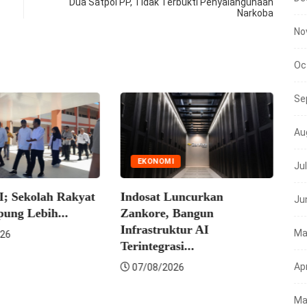
Dua Satpol PP, Tidak Terbukti Penyalahgunaan
Narkoba
No
Oc
Se
Au
EKONOMI
Ju
olah Rakyat
Indosat Luncurkan
Ju
ebih...
Zankore, Bangun
NEWS
Infrastruktur AI
Ma
Terintegrasi...
Mensos 
Apr
07/08/2026
Sulsel P
Sekolah.
Ma