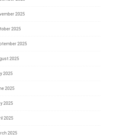
vember 2025
tober 2025
ptember 2025
gust 2025
NEWS
ly 2025
Mensos RI; Sekolah Rakyat
ne 2025
Siap Tampung Lebih...
y 2025
07/08/2026
dan Gubernur
il 2025
erkuat Kolaborasi,
..
rch 2025