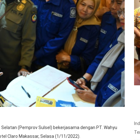
In
 Selatan (Pemprov Sulsel) bekerjasama dengan PT. Wahyu
Te
tel Claro Makassar, Selasa (1/11/2022).