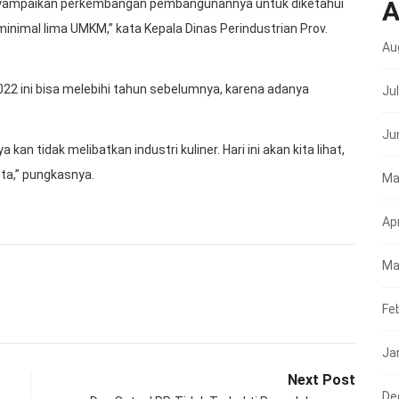
A
nyampaikan perkembangan pembangunannya untuk diketahui
nimal lima UMKM,” kata Kepala Dinas Perindustrian Prov.
Au
022 ini bisa melebihi tahun sebelumnya, karena adanya
Ju
Ju
 tidak melibatkan industri kuliner. Hari ini akan kita lihat,
ota,” pungkasnya.
Ma
Apr
Ma
Fe
Ja
Next Post
De