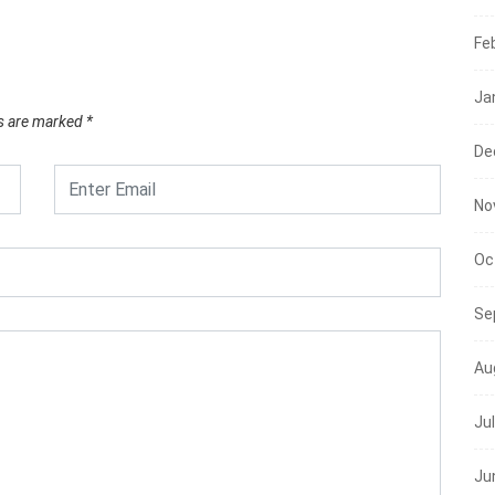
07/08/
Fe
Ja
ds are marked
*
De
No
Oc
Se
Au
Ju
Ju