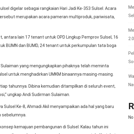
Me
l digelar sebagai rangkaian Hari Jadi Ke-353 Sulsel. Acara
Se
tersebut merupakan acara pameran multiproduk, pariwisata,
Me
, antara lain 17 tenant untuk OPD Lingkup Pemprov Sulsel, 16
2.
untuk BUMN dan BUMD, 24 tenant untuk perkumpulan tata boga
Pe
So
man Sulaiman yang mengungkapkan pihaknya telah meminta
ulsel untuk menghadirkan UMKM binaannya masing-masing.
Wa
Na
iap tahunnya. Dibina kemudian ditampilkan di seluruh event,
i,” ungkap Andi Sudirman Sulaiman.
R
a Sulsel Ke-8, Ahmadi Akil menyampaikan ada hal yang baru
un sebelumnya.
No
a konsep kemajuan pembangunan di Sulsel. Kalau tahun ini