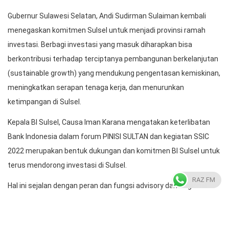
Gubernur Sulawesi Selatan, Andi Sudirman Sulaiman kembali
menegaskan komitmen Sulsel untuk menjadi provinsi ramah
investasi. Berbagi investasi yang masuk diharapkan bisa
berkontribusi terhadap terciptanya pembangunan berkelanjutan
(sustainable growth) yang mendukung pengentasan kemiskinan,
meningkatkan serapan tenaga kerja, dan menurunkan
ketimpangan di Sulsel.
Kepala BI Sulsel, Causa Iman Karana mengatakan keterlibatan
Bank Indonesia dalam forum PINISI SULTAN dan kegiatan SSIC
2022 merupakan bentuk dukungan dan komitmen BI Sulsel untuk
terus mendorong investasi di Sulsel.
RAZ FM
Hal ini sejalan dengan peran dan fungsi advisory dan Regional
Investor Relation Unit (RIRU) yang dimiliki oleh BI Sulsel. BI Sulsel
terus mengharapkan keterlibatan dan dukungan dari berbagai