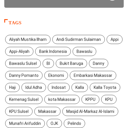
TAGS
Aliyah Mustika Ilham
Andi Sudirman Sulaiman
Appi
Appi-Aliyah
Bank Indonesia
Bawaslu
Bawaslu Sulsel
BI
Bukit Baruga
Danny
Danny Pomanto
Ekonomi
Embarkasi Makassar
Haji
Idul Adha
Indosat
Kalla
Kalla Toyota
Kemenag Sulsel
kota Makassar
KPPU
KPU
KPU Sulsel
Makassar
Masjid Al-Markaz Al-Islami
Munafri Arifuddin
OJK
Pelindo