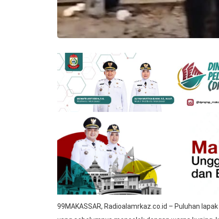
99MAKASSAR, Radioalamrkaz.co.id – Puluhan lapak 