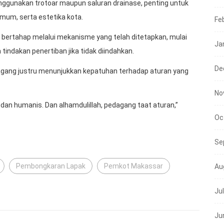
nggunakan trotoar maupun saluran drainase, penting untuk
umum, serta estetika kota.
Fe
a bertahap melalui mekanisme yang telah ditetapkan, mulai
Ja
 tindakan penertiban jika tidak diindahkan.
De
dagang justru menunjukkan kepatuhan terhadap aturan yang
No
dan humanis. Dan alhamdulillah, pedagang taat aturan,”
Oc
Se
Pembongkaran Lapak
Pemkot Makassar
Au
Ju
Ju