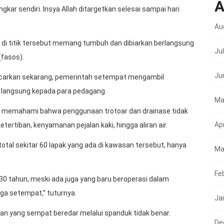
A
ar sendiri. Insya Allah ditargetkan selesai sampai hari
Au
an di titik tersebut memang tumbuh dan dibiarkan berlangsung
Ju
(fasos).
Ju
ncarkan sekarang, pemerintah setempat mengambil
 langsung kepada para pedagang.
Ma
ka memahami bahwa penggunaan trotoar dan drainase tidak
Apr
ertiban, kenyamanan pejalan kaki, hingga aliran air.
total sekitar 60 lapak yang ada di kawasan tersebut, hanya
Ma
Fe
a 30 tahun, meski ada juga yang baru beroperasi dalam
ga setempat,” tuturnya.
Ja
an yang sempat beredar melalui spanduk tidak benar.
De