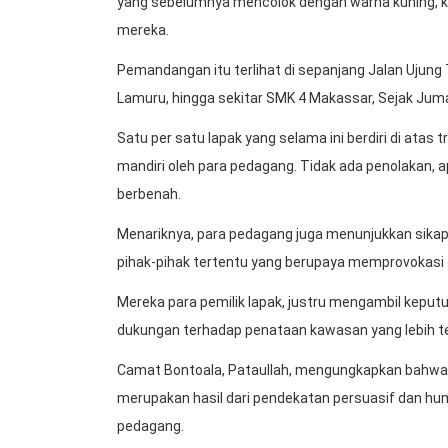
yang sebelumnya mencolok dengan warna kuning, kin
mereka.
Pemandangan itu terlihat di sepanjang Jalan Ujung
Lamuru, hingga sekitar SMK 4 Makassar, Sejak Jumat
Satu per satu lapak yang selama ini berdiri di ata
mandiri oleh para pedagang. Tidak ada penolakan, ap
berbenah.
Menariknya, para pedagang juga menunjukkan sikap
pihak-pihak tertentu yang berupaya memprovokasi da
Mereka para pemilik lapak, justru mengambil keput
dukungan terhadap penataan kawasan yang lebih te
Camat Bontoala, Pataullah, mengungkapkan bahwa 
merupakan hasil dari pendekatan persuasif dan hu
pedagang.