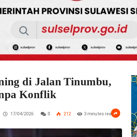
ing di Jalan Tinumbu,
npa Konflik
17/04/2026
0
212
3 minutes read