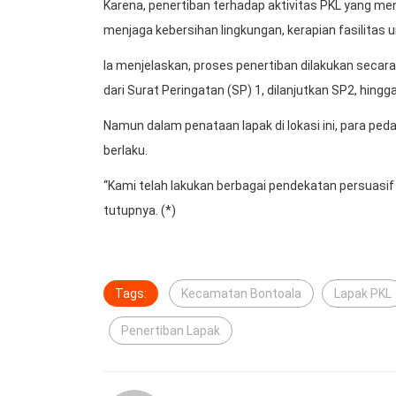
Karena, penertiban terhadap aktivitas PKL yang me
menjaga kebersihan lingkungan, kerapian fasilitas 
Ia menjelaskan, proses penertiban dilakukan secar
dari Surat Peringatan (SP) 1, dilanjutkan SP2, hingga
Namun dalam penataan lapak di lokasi ini, para pe
berlaku.
“Kami telah lakukan berbagai pendekatan persuasif 
tutupnya. (*)
Tags:
Kecamatan Bontoala
Lapak PKL
Penertiban Lapak