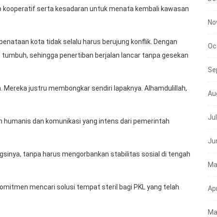
p kooperatif serta kesadaran untuk menata kembali kawasan
No
enataan kota tidak selalu harus berujung konflik. Dengan
Oc
 tumbuh, sehingga penertiban berjalan lancar tanpa gesekan
Se
 Mereka justru membongkar sendiri lapaknya. Alhamdulillah,
Au
Ju
an humanis dan komunikasi yang intens dari pemerintah
Ju
gsinya, tanpa harus mengorbankan stabilitas sosial di tengah
Ma
mitmen mencari solusi tempat steril bagi PKL yang telah
Apr
Ma