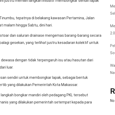
i justru memilih langkah inisiatif membongkar sendiri lapak
Me
Se
 Tinumbu, tepatnya di belakang kawasan Pertamina, Jalan
 malam hingga Sabtu, dini hari.
Me
2.
s trotoar dan saluran drainase mengemas barang-barang secara
alagi gesekan, yang terlihat justru kesadaran kolektif untuk
Pe
So
 dewasa dengan tidak terpengaruh isu atau hasutan dari
Wa
ri luar.
Na
usan sendiri untuk membongkar lapak, sebagai bentuk
rtib yang dilakukan Pemerintah Kota Makassar.
R
langkah bongkar mandiri oleh pedagang PKL tersebut
No
manis yang dilakukan pemerintah setempat kepada para