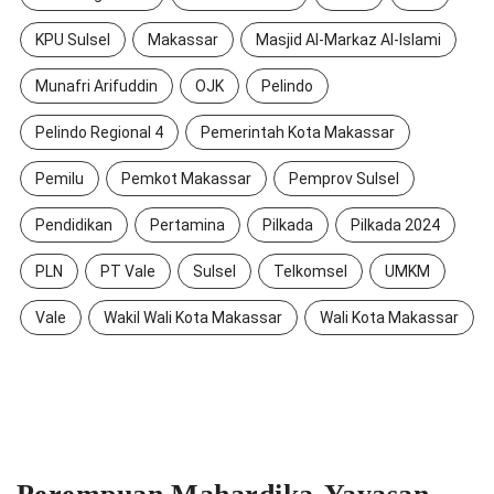
KPU Sulsel
Makassar
Masjid Al-Markaz Al-Islami
Munafri Arifuddin
OJK
Pelindo
Pelindo Regional 4
Pemerintah Kota Makassar
Pemilu
Pemkot Makassar
Pemprov Sulsel
Pendidikan
Pertamina
Pilkada
Pilkada 2024
PLN
PT Vale
Sulsel
Telkomsel
UMKM
Vale
Wakil Wali Kota Makassar
Wali Kota Makassar