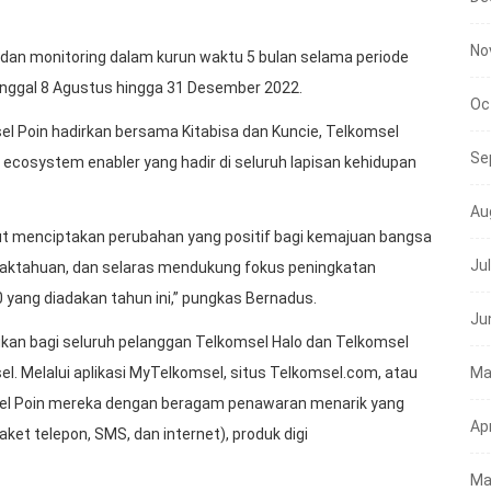
No
 dan monitoring dalam kurun waktu 5 bulan selama periode
anggal 8 Agustus hingga 31 Desember 2022.
Oc
l Poin hadirkan bersama Kitabisa dan Kuncie, Telkomsel
Se
ecosystem enabler yang hadir di seluruh lapisan kehidupan
Au
urut menciptakan perubahan yang positif bagi kemajuan bangsa
Ju
daktahuan, dan selaras mendukung fokus peningkatan
0 yang diadakan tahun ini,” pungkas Bernadus.
Ju
jukan bagi seluruh pelanggan Telkomsel Halo dan Telkomsel
Ma
. Melalui aplikasi MyTelkomsel, situs Telkomsel.com, atau
el Poin mereka dengan beragam penawaran menarik yang
Apr
aket telepon, SMS, dan internet), produk digi
Ma