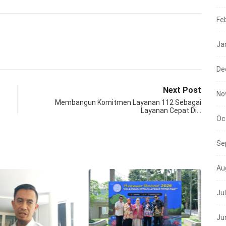
Fe
Ja
De
Next Post
No
Membangun Komitmen Layanan 112 Sebagai
Layanan Cepat Di…
Oc
Se
Au
Ju
Ju