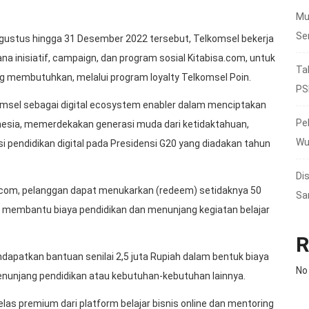
Mu
Se
gustus hingga 31 Desember 2022 tersebut, Telkomsel bekerja
 inisiatif, campaign, dan program sosial Kitabisa.com, untuk
Ta
g membutuhkan, melalui program loyalty Telkomsel Poin.
PS
msel sebagai digital ecosystem enabler dalam menciptakan
Pe
nesia, memerdekakan generasi muda dari ketidaktahuan,
Wu
 pendidikan digital pada Presidensi G20 yang diadakan tahun
Di
l.com, pelanggan dapat menukarkan (redeem) setidaknya 50
Sa
 membantu biaya pendidikan dan menunjang kegiatan belajar
R
dapatkan bantuan senilai 2,5 juta Rupiah dalam bentuk biaya
No
enunjang pendidikan atau kebutuhan-kebutuhan lainnya.
as premium dari platform belajar bisnis online dan mentoring