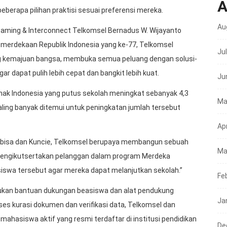
A
berapa pilihan praktisi sesuai preferensi mereka.
Au
oaming & Interconnect Telkomsel Bernadus W. Wijayanto
merdekaan Republik Indonesia yang ke-77, Telkomsel
Ju
 kemajuan bangsa, membuka semua peluang dengan solusi-
gar dapat pulih lebih cepat dan bangkit lebih kuat.
Ju
anak Indonesia yang putus sekolah meningkat sebanyak 4,3
Ma
aling banyak ditemui untuk peningkatan jumlah tersebut
Apr
tabisa dan Kuncie, Telkomsel berupaya membangun sebuah
Ma
, mengikutsertakan pelanggan dalam program Merdeka
iswa tersebut agar mereka dapat melanjutkan sekolah.”
Fe
ajukan bantuan dukungan beasiswa dan alat pendukung
Ja
ses kurasi dokumen dan verifikasi data, Telkomsel dan
mahasiswa aktif yang resmi terdaftar di institusi pendidikan
De