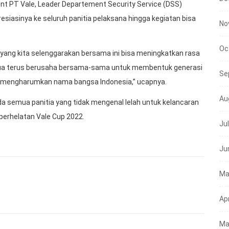
t PT Vale, Leader Departement Security Service (DSS)
iasinya ke seluruh panitia pelaksana hingga kegiatan bisa
No
Oc
yang kita selenggarakan bersama ini bisa meningkatkan rasa
emua terus berusaha bersama-sama untuk membentuk generasi
Se
si mengharumkan nama bangsa Indonesia,” ucapnya.
Au
da semua panitia yang tidak mengenal lelah untuk kelancaran
perhelatan Vale Cup 2022.
Ju
Ju
Ma
Apr
Ma