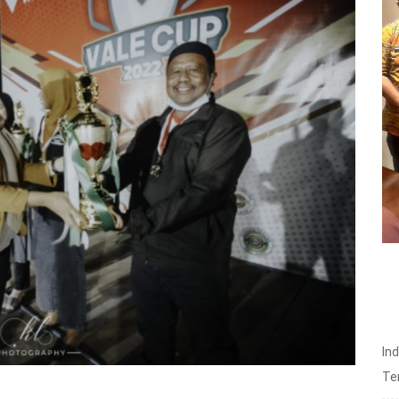
In
Te