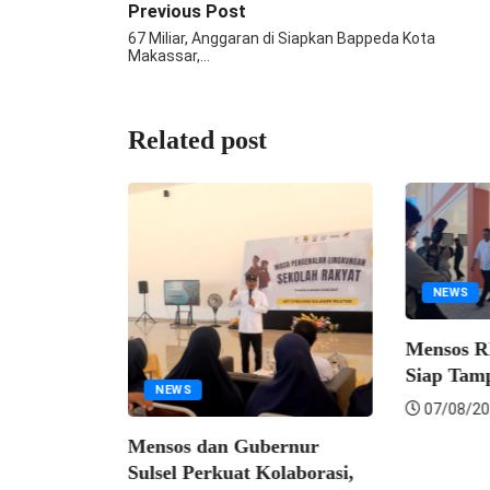
Previous Post
67 Miliar, Anggaran di Siapkan Bappeda Kota
Makassar,…
Related post
NEWS
an
Mensos RI
Siap Tamp
NEWS
07/08/20
Mensos dan Gubernur
Sulsel Perkuat Kolaborasi,