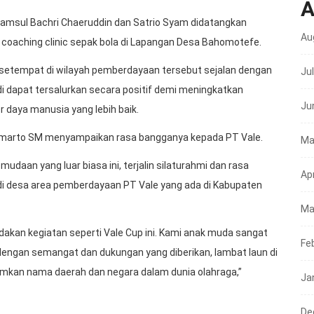
A
yamsul Bachri Chaeruddin dan Satrio Syam didatangkan
Au
 coaching clinic sepak bola di Lapangan Desa Bahomotefe.
 setempat di wilayah pemberdayaan tersebut sejalan dengan
Ju
udi dapat tersalurkan secara positif demi meningkatkan
Ju
daya manusia yang lebih baik.
Sumarto SM menyampaikan rasa bangganya kepada PT Vale.
Ma
udaan yang luar biasa ini, terjalin silaturahmi dan rasa
Apr
i desa area pemberdayaan PT Vale yang ada di Kabupaten
Ma
kan kegiatan seperti Vale Cup ini. Kami anak muda sangat
Fe
dengan semangat dan dukungan yang diberikan, lambat laun di
umkan nama daerah dan negara dalam dunia olahraga,”
Ja
De