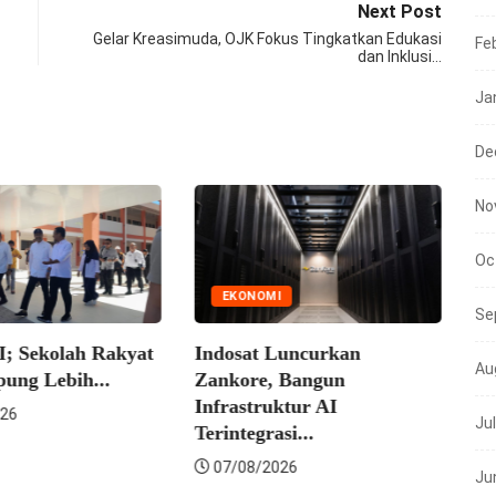
Next Post
Gelar Kreasimuda, OJK Fokus Tingkatkan Edukasi
Fe
dan Inklusi…
Ja
De
No
Oc
EKONOMI
Se
; Sekolah Rakyat
Indosat Luncurkan
Au
ung Lebih...
Zankore, Bangun
Infrastruktur AI
26
Ju
Terintegrasi...
Me
07/08/2026
Su
Ju