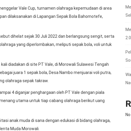
Me
enggelar Vale Cup, turnamen olahraga kepemudaan di area
Se
pan dilaksanakan di Lapangan Sepak Bola Bahomotefe,
Me
but dihelat sejak 30 Juli 2022 dan berlangsung sengit, serta
2.
hraga yang diperlombakan, meliputi sepak bola, voli untuk
Pe
So
kali diadakan di site PT Vale, di Morowali Sulawesi Tengah
bagai juara 1 sepak bola, Desa Nambo menjuarai voli putra,
Wa
ang olahraga sepak takraw.
Na
ampai 4 diganjar penghargaan oleh PT Vale dengan piala
a pemenang utama untuk tiap cabang olahraga berikut uang
R
No
itasi anak muda di sana dengan edukasi di bidang olahraga,
lenta Muda Morowali.