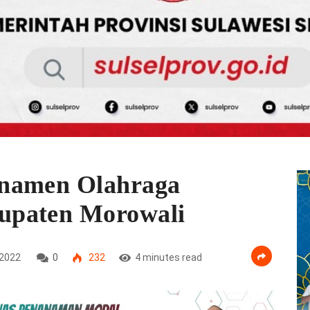
rnamen Olahraga
upaten Morowali
2022
0
232
4 minutes read