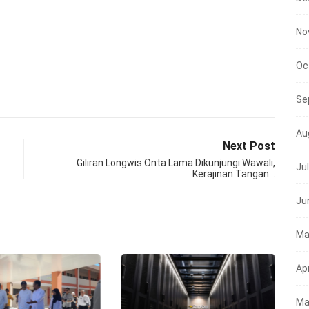
No
Oc
Se
Au
Next Post
Giliran Longwis Onta Lama Dikunjungi Wawali,
Ju
Kerajinan Tangan…
Ju
Ma
Apr
Ma