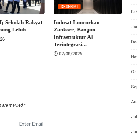
EKONOMI
Fe
 Sekolah Rakyat
Indosat Luncurkan
Ja
ng Lebih...
Zankore, Bangun
Infrastruktur AI
6
De
Terintegrasi...
Men
07/08/2026
Sul
No
Sek
Oc
0
Se
Au
ds are marked
*
Ju
Ju