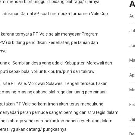
A
mi mencari bibit unggul di bidang olahraga,” ujarnya.
r, Sukman Gamal SP, saat membuka turnamen Vale Cup
Au
Ju
 karena ternyata PT Vale selain menyasar Program
 di bidang pendidikan, kesehatan, pertanian dan
Ju
nya.
Ma
runa di Sembilan desa yang ada di Kabupaten Morowali dan
ti sepak bola, voli untuk putra/putri dan takraw.
Apr
 site PT Vale, Morowali Sulawesi Tengah tersebut akan
Ma
uk masing-masing cabang olahraga dan uang pembinaan.
engatakan PT Vale berkomitmen akan terus mendukung
Fe
menyadari peran pemuda sangat penting dan strategis dalam
Ja
idang olahraga yang merupakan komponen kesehatan dalam
rasi yg akan datang,” pungkasnya.
De