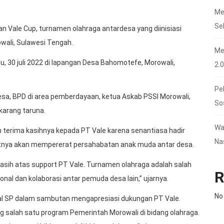
Me
Se
 Vale Cup, turnamen olahraga antardesa yang diinisiasi
wali, Sulawesi Tengah.
Me
 30 juli 2022 di lapangan Desa Bahomotefe, Morowali,
2.
Pe
sa, BPD di area pemberdayaan, ketua Askab PSSI Morowali,
So
karang taruna.
Wa
terima kasihnya kepada PT Vale karena senantiasa hadir
Na
utnya akan mempererat persahabatan anak muda antar desa.
asih atas support PT Vale. Turnamen olahraga adalah salah
R
l dan kolaborasi antar pemuda desa lain,” ujarnya.
No
lal SP dalam sambutan mengapresiasi dukungan PT Vale.
g salah satu program Pemerintah Morowali di bidang olahraga.