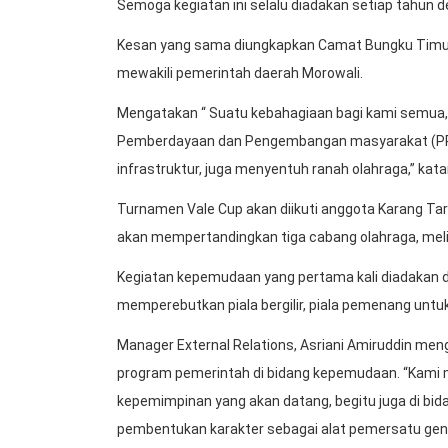
Semoga kegiatan ini selalu diadakan setiap tahun de
Kesan yang sama diungkapkan Camat Bungku Timu
mewakili pemerintah daerah Morowali.
Mengatakan “ Suatu kebahagiaan bagi kami semua,
Pemberdayaan dan Pengembangan masyarakat (PPM)
infrastruktur, juga menyentuh ranah olahraga,” kata
Turnamen Vale Cup akan diikuti anggota Karang Ta
akan mempertandingkan tiga cabang olahraga, melipu
Kegiatan kepemudaan yang pertama kali diadakan di
memperebutkan piala bergilir, piala pemenang unt
Manager External Relations, Asriani Amiruddin m
program pemerintah di bidang kepemudaan. “Kami 
kepemimpinan yang akan datang, begitu juga di b
pembentukan karakter sebagai alat pemersatu gene