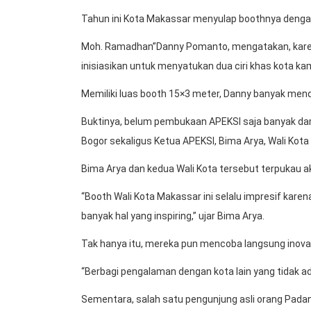
Tahun ini Kota Makassar menyulap boothnya dengan
Moh. Ramadhan”Danny Pomanto, mengatakan, karena
inisiasikan untuk menyatukan dua ciri khas kota ka
Memiliki luas booth 15×3 meter, Danny banyak mend
Buktinya, belum pembukaan APEKSI saja banyak dari
Bogor sekaligus Ketua APEKSI, Bima Arya, Wali Kota 
Bima Arya dan kedua Wali Kota tersebut terpukau a
“Booth Wali Kota Makassar ini selalu impresif kare
banyak hal yang inspiring,” ujar Bima Arya.
Tak hanya itu, mereka pun mencoba langsung inova
“Berbagi pengalaman dengan kota lain yang tidak ada
Sementara, salah satu pengunjung asli orang Pa