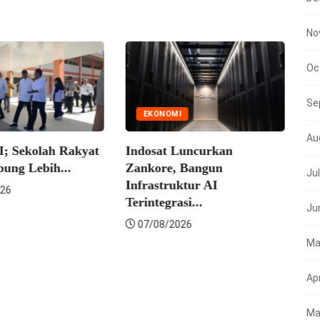
No
Oc
Se
EKONOMI
Au
Sekolah Rakyat
Indosat Luncurkan
g Lebih...
Zankore, Bangun
Ju
NE
Infrastruktur AI
Terintegrasi...
Ju
Mens
07/08/2026
Sulse
Ma
Sekol
07/
Apr
Ma