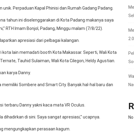
Me
 unik. Perpaduan Kapal Phinisi dan Rumah Gadang Padang.
Se
 tahun ini diselenggarakan di Kota Padang makanya saya
mi,” RTH Imam Bonjol, Padang, Minggu malam (7/8/22).
Me
2.
apatkan apresiasi dari pelbagai kalangan.
 kota lain memadati booth Kota Makassar. Seperti, Wali Kota
Pe
Ternate, Tauhid Sulaiman, Wali Kota Cilegon, Heldy Agustian.
So
kan karya Danny.
Wa
Na
na memiliki Sombere and Smart City. Banyak hal-hal baru dan
R
si terbaru Danny yakni kaca mata VR Oculus.
 dihadirkan di sini. Saya sangat apresiasi,” ucapnya.
No
dang mengungkapkan perasaan kagum.