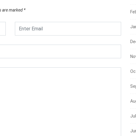
ds are marked
*
Fe
Ja
De
No
Oc
Se
Au
Ju
Ju