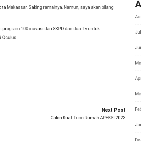
A
kota Makassar. Saking ramainya. Namun, saya akan bilang
Au
an program 100 inovasi dari SKPD dan dua Tv untuk
Ju
R Oculus.
Ju
Ma
Apr
Ma
Fe
Next Post
Calon Kuat Tuan Rumah APEKSI 2023
Ja
De