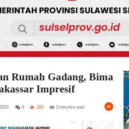
dan Rumah Gadang, Bima
kassar Impresif
2022
0
283
3 minutes read