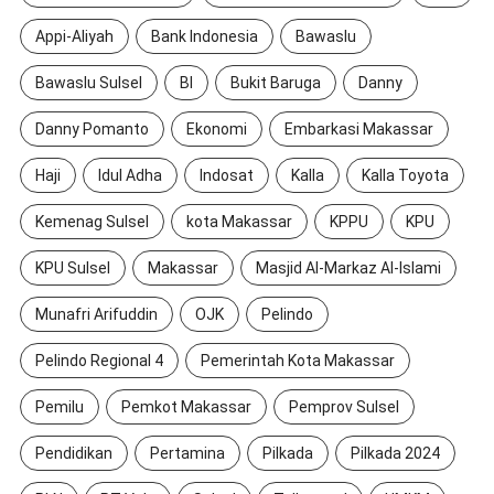
Appi-Aliyah
Bank Indonesia
Bawaslu
Bawaslu Sulsel
BI
Bukit Baruga
Danny
Danny Pomanto
Ekonomi
Embarkasi Makassar
Haji
Idul Adha
Indosat
Kalla
Kalla Toyota
Kemenag Sulsel
kota Makassar
KPPU
KPU
KPU Sulsel
Makassar
Masjid Al-Markaz Al-Islami
Munafri Arifuddin
OJK
Pelindo
Pelindo Regional 4
Pemerintah Kota Makassar
Pemilu
Pemkot Makassar
Pemprov Sulsel
Pendidikan
Pertamina
Pilkada
Pilkada 2024