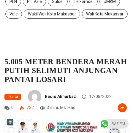
PLN
PT Vale
Sulsel
Telkomsel
UMKM
Vale
Wakil Wali Kota Makassar
Wali Kota Makassar
5.005 METER BENDERA MERAH
PUTIH SELIMUTI ANJUNGAN
PANTAI LOSARI
Radio Almarkaz
17/08/2022
RELIGI
0
232
3 minutes read
RAZ FM