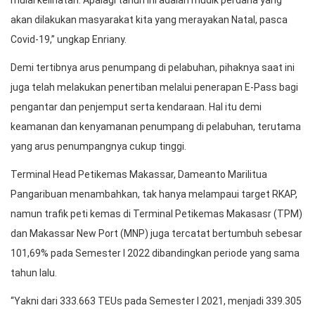
mulai kelihatan. Apalagi tahun ini adalah mudik perdana yang
akan dilakukan masyarakat kita yang merayakan Natal, pasca
Covid-19,” ungkap Enriany.
Demi tertibnya arus penumpang di pelabuhan, pihaknya saat ini
juga telah melakukan penertiban melalui penerapan E-Pass bagi
pengantar dan penjemput serta kendaraan. Hal itu demi
keamanan dan kenyamanan penumpang di pelabuhan, terutama
yang arus penumpangnya cukup tinggi.
Terminal Head Petikemas Makassar, Dameanto Marilitua
Pangaribuan menambahkan, tak hanya melampaui target RKAP,
namun trafik peti kemas di Terminal Petikemas Makasasr (TPM)
dan Makassar New Port (MNP) juga tercatat bertumbuh sebesar
101,69% pada Semester I 2022 dibandingkan periode yang sama
tahun lalu.
“Yakni dari 333.663 TEUs pada Semester I 2021, menjadi 339.305