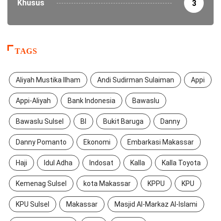
Khusus
3
TAGS
Aliyah Mustika Ilham
Andi Sudirman Sulaiman
Appi
Appi-Aliyah
Bank Indonesia
Bawaslu
Bawaslu Sulsel
BI
Bukit Baruga
Danny
Danny Pomanto
Ekonomi
Embarkasi Makassar
Haji
Idul Adha
Indosat
Kalla
Kalla Toyota
Kemenag Sulsel
kota Makassar
KPPU
KPU
KPU Sulsel
Makassar
Masjid Al-Markaz Al-Islami