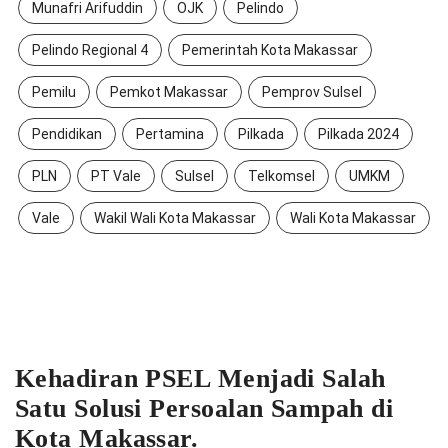
Munafri Arifuddin
OJK
Pelindo
Pelindo Regional 4
Pemerintah Kota Makassar
Pemilu
Pemkot Makassar
Pemprov Sulsel
Pendidikan
Pertamina
Pilkada
Pilkada 2024
PLN
PT Vale
Sulsel
Telkomsel
UMKM
Vale
Wakil Wali Kota Makassar
Wali Kota Makassar
Kehadiran PSEL Menjadi Salah
Satu Solusi Persoalan Sampah di
Kota Makassar.