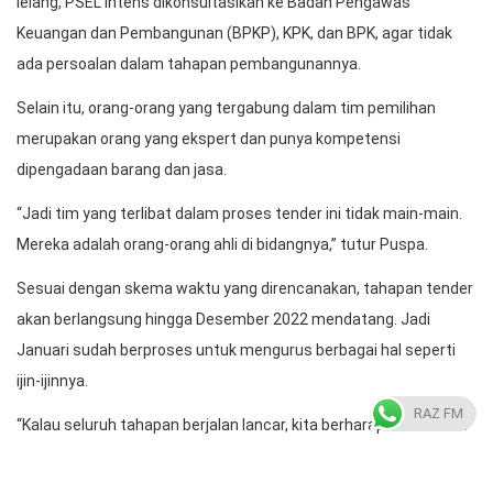
lelang, PSEL intens dikonsultasikan ke Badan Pengawas
Keuangan dan Pembangunan (BPKP), KPK, dan BPK, agar tidak
ada persoalan dalam tahapan pembangunannya.
Selain itu, orang-orang yang tergabung dalam tim pemilihan
merupakan orang yang ekspert dan punya kompetensi
dipengadaan barang dan jasa.
“Jadi tim yang terlibat dalam proses tender ini tidak main-main.
Mereka adalah orang-orang ahli di bidangnya,” tutur Puspa.
Sesuai dengan skema waktu yang direncanakan, tahapan tender
akan berlangsung hingga Desember 2022 mendatang. Jadi
Januari sudah berproses untuk mengurus berbagai hal seperti
ijin-ijinnya.
RAZ FM
“Kalau seluruh tahapan berjalan lancar, kita berharap akhir tahun
2022, PSEL ini sudah bisa dioperasionalkan. Karena konstruksi itu
paling cepat satu setengah tahun kalau sesuai jadwal kota lihat