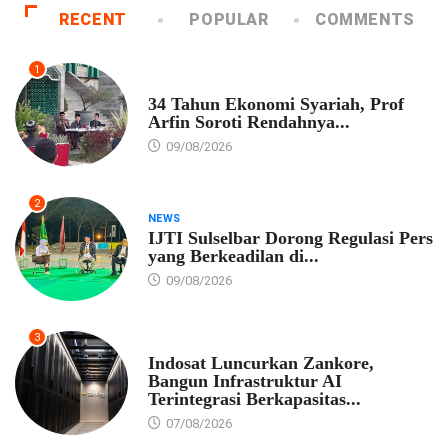
RECENT
POPULAR
COMMENTS
1
EKONOMI
34 Tahun Ekonomi Syariah, Prof
Arfin Soroti Rendahnya...
09/08/2026
2
NEWS
IJTI Sulselbar Dorong Regulasi Pers
yang Berkeadilan di...
09/08/2026
3
EKONOMI
Indosat Luncurkan Zankore,
Bangun Infrastruktur AI
Terintegrasi Berkapasitas...
07/08/2026