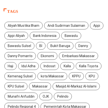
TAGS
Aliyah Mustika Ilham
Andi Sudirman Sulaiman
Appi
Appi-Aliyah
Bank Indonesia
Bawaslu
Bawaslu Sulsel
BI
Bukit Baruga
Danny
Danny Pomanto
Ekonomi
Embarkasi Makassar
Haji
Idul Adha
Indosat
Kalla
Kalla Toyota
Kemenag Sulsel
kota Makassar
KPPU
KPU
KPU Sulsel
Makassar
Masjid Al-Markaz Al-Islami
Munafri Arifuddin
OJK
Pelindo
Pelindo Regional 4
Pemerintah Kota Makassar