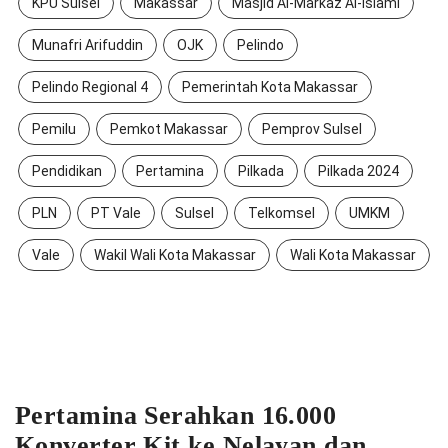
KPU Sulsel
Makassar
Masjid Al-Markaz Al-Islami
Munafri Arifuddin
OJK
Pelindo
Pelindo Regional 4
Pemerintah Kota Makassar
Pemilu
Pemkot Makassar
Pemprov Sulsel
Pendidikan
Pertamina
Pilkada
Pilkada 2024
PLN
PT Vale
Sulsel
Telkomsel
UMKM
Vale
Wakil Wali Kota Makassar
Wali Kota Makassar
Pertamina Serahkan 16.000
Konverter Kit ke Nelayan dan