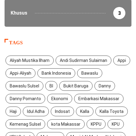
Khusus
3
TAGS
Aliyah Mustika Ilham
Andi Sudirman Sulaiman
Appi
Appi-Aliyah
Bank Indonesia
Bawaslu
Bawaslu Sulsel
BI
Bukit Baruga
Danny
Danny Pomanto
Ekonomi
Embarkasi Makassar
Haji
Idul Adha
Indosat
Kalla
Kalla Toyota
Kemenag Sulsel
kota Makassar
KPPU
KPU