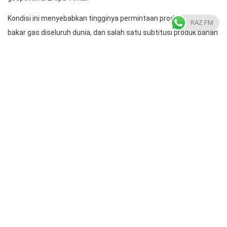
Kondisi ini menyebabkan tingginya permintaan produk bahan
RAZ FM
bakar gas diseluruh dunia, dan salah satu subtitusi produk bahan
bakar gas adalah bahan bakar diesel yang harganya mengacu
kepada MOPS Kerosene.
“MOPS Kerosene ini menjadi acuan harga untuk bahan baku
produk diesel. Tingginya permintaan dan terbatasnya bahan
baku membuat harganya menjadi tetap tinggi, meskipun harga
minyak dunia trennya menurun,” tukasnya.
(RIS)
Radio Almarkaz
https://radioalmarkaz.co.id/