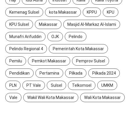
Kemenag Sulsel
kota Makassar
KPPU
KPU
KPU Sulsel
Makassar
Masjid Al-Markaz Al-Islami
Munafri Arifuddin
OJK
Pelindo
Pelindo Regional 4
Pemerintah Kota Makassar
Pemilu
Pemkot Makassar
Pemprov Sulsel
Pendidikan
Pertamina
Pilkada
Pilkada 2024
PLN
PT Vale
Sulsel
Telkomsel
UMKM
Vale
Wakil Wali Kota Makassar
Wali Kota Makassar