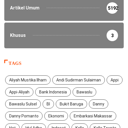
Artikel Umum
5192
Khusus
3
TAGS
Aliyah Mustika Ilham
Andi Sudirman Sulaiman
Appi
Appi-Aliyah
Bank Indonesia
Bawaslu
Bawaslu Sulsel
BI
Bukit Baruga
Danny
Danny Pomanto
Ekonomi
Embarkasi Makassar
Haji
Idul Adha
Indosat
Kalla
Kalla Toyota