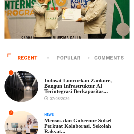
RECENT
POPULAR
COMMENTS
1
EKONOMI
Indosat Luncurkan Zankore,
Bangun Infrastruktur AI
Terintegrasi Berkapasitas...
07/08/2026
2
NEWS
Mensos dan Gubernur Sulsel
Perkuat Kolaborasi, Sekolah
Rakyat...