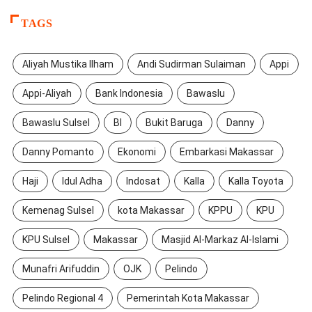
TAGS
Aliyah Mustika Ilham
Andi Sudirman Sulaiman
Appi
Appi-Aliyah
Bank Indonesia
Bawaslu
Bawaslu Sulsel
BI
Bukit Baruga
Danny
Danny Pomanto
Ekonomi
Embarkasi Makassar
Haji
Idul Adha
Indosat
Kalla
Kalla Toyota
Kemenag Sulsel
kota Makassar
KPPU
KPU
KPU Sulsel
Makassar
Masjid Al-Markaz Al-Islami
Munafri Arifuddin
OJK
Pelindo
Pelindo Regional 4
Pemerintah Kota Makassar