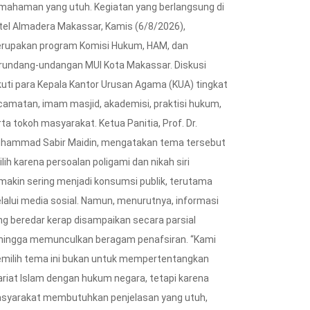
mahaman yang utuh. Kegiatan yang berlangsung di
tel Almadera Makassar, Kamis (6/8/2026),
rupakan program Komisi Hukum, HAM, dan
rundang-undangan MUI Kota Makassar. Diskusi
ikuti para Kepala Kantor Urusan Agama (KUA) tingkat
camatan, imam masjid, akademisi, praktisi hukum,
ta tokoh masyarakat. Ketua Panitia, Prof. Dr.
hammad Sabir Maidin, mengatakan tema tersebut
ilih karena persoalan poligami dan nikah siri
makin sering menjadi konsumsi publik, terutama
lalui media sosial. Namun, menurutnya, informasi
ng beredar kerap disampaikan secara parsial
hingga memunculkan beragam penafsiran. “Kami
milih tema ini bukan untuk mempertentangkan
ariat Islam dengan hukum negara, tetapi karena
syarakat membutuhkan penjelasan yang utuh,