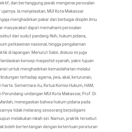
jektif, dan bertanggung jawab mengenai persoalan
,” ujarnya. Ia menjelaskan, MUI Kota Makassar
ngaja menghadirkan pakar dari berbagai disiplin ilmu
T MAKASSAR
ar masyarakat dapat memahami persoalan
NEWS
rsebut dari sudut pandang fikih, hukum pidana,
 Bekali Kontingen
kum perkawinan nasional, hingga pengalaman
 Makassar
Tak Ada Lelang Ulang,
ktik di lapangan. Menurut Sabir, diskusi ini juga
t Menuju...
Pemkot Makassar
rlandaskan konsep maqashid syariah, yakni tujuan
2026
Percepat...
ariat untuk menghadirkan kemaslahatan melalui
05/08/2026
rlindungan terhadap agama, jiwa, akal, keturunan,
n harta. Sementara itu, Ketua Komisi Hukum, HAM,
n Perundang-undangan MUI Kota Makassar, Prof. Dr.
 Marilah, menegaskan bahwa hukum pidana pada
sarnya tidak melarang seseorang berpoligami
upun melakukan nikah siri. Namun, praktik tersebut
dak boleh bertentangan dengan ketentuan peraturan