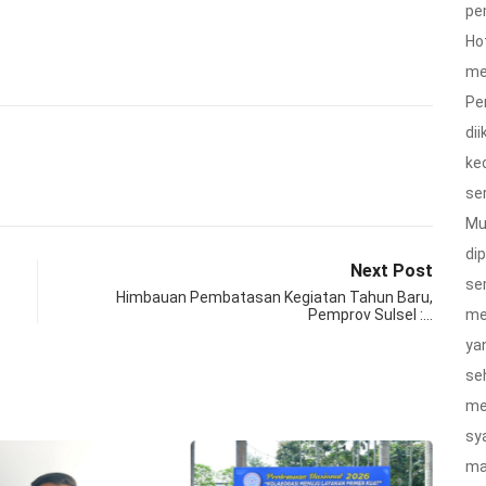
pe
Ho
me
Pe
di
ke
ser
Mu
dip
Next Post
se
Himbauan Pembatasan Kegiatan Tahun Baru,
me
Pemprov Sulsel :…
ya
se
me
sy
ma