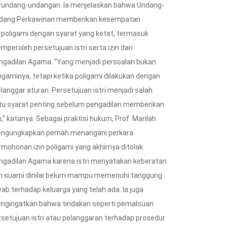
rundang-undangan. Ia menjelaskan bahwa Undang-
dang Perkawinan memberikan kesempatan
rpoligami dengan syarat yang ketat, termasuk
mperoleh persetujuan istri serta izin dari
ngadilan Agama. “Yang menjadi persoalan bukan
ligaminya, tetapi ketika poligami dilakukan dengan
langgar aturan. Persetujuan istri menjadi salah
tu syarat penting sebelum pengadilan memberikan
n,” katanya. Sebagai praktisi hukum, Prof. Marilah
ngungkapkan pernah menangani perkara
rmohonan izin poligami yang akhirnya ditolak
ngadilan Agama karena istri menyatakan keberatan
n suami dinilai belum mampu memenuhi tanggung
wab terhadap keluarga yang telah ada. Ia juga
ngingatkan bahwa tindakan seperti pemalsuan
rsetujuan istri atau pelanggaran terhadap prosedur