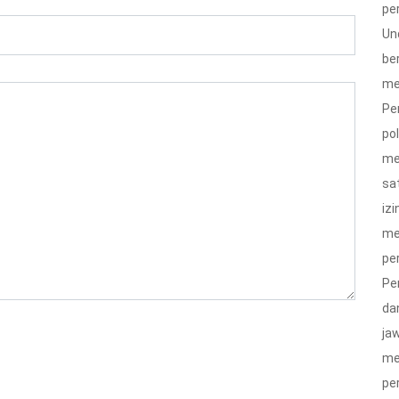
pe
Un
be
me
Pe
po
me
sa
izi
me
pe
Pe
da
ja
me
pe