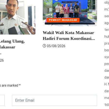
ob
ini
se
PEMKOT MAKASSAR
PEMKO
ag
te
Wakil Wali Kota Makassar
Munafri
hu
Hadiri Forum Koordinasi...
Pramuka
 Ulang,
pra
Semanga
05/08/2026
ar
be
05/08/
sy
pe
da
da
H.
ds are marked
*
da
ma
ti