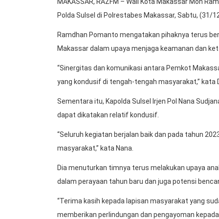
MAKASSAR, RAZFM – Wali Kota Makassar Moh Ramdh
Polda Sulsel di Polrestabes Makassar, Sabtu, (31/1
Ramdhan Pomanto mengatakan pihaknya terus berk
Makassar dalam upaya menjaga keamanan dan kete
“Sinergitas dan komunikasi antara Pemkot Makassar
yang kondusif di tengah-tengah masyarakat,” kat
Sementara itu, Kapolda Sulsel Irjen Pol Nana Sudja
dapat dikatakan relatif kondusif.
“Seluruh kegiatan berjalan baik dan pada tahun 202
masyarakat,” kata Nana.
Dia menuturkan timnya terus melakukan upaya anali
dalam perayaan tahun baru dan juga potensi benca
“Terima kasih kepada lapisan masyarakat yang suda
memberikan perlindungan dan pengayoman kepada m