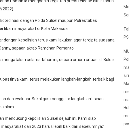
an Pomanto menghadiri kegiatan press release akhir tahun
Mu
2/2022).
Se
oordinasi dengan Polda Sulsel maupun Polrestabes
rtiban masyarakat di Kota Makassar.
Ta
PS
 dengan kepolisian terus kami lakukan agar tercipta suasana
a Danny, sapaan akrab Ramdhan Pomanto.
MU
Po
na mengatakan selama tahun ini, secara umum situasi di Sulsel
ma
sir
3, pastinya kami terus melakukan langkah-langkah terbaik bagi
Ma
me
sa dan evaluasi. Sekaligus menggelar langkah antisipasi
ma
na alam.
Hu
me
h mendukung kepolisian Sulsel sejauh ini. Kami siap
po
asyarakat dan 2023 harus lebih baik dari sebelumnya,”