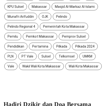
KPU Sulsel
Makassar
Masjid Al-Markaz Al-Islami
Munafri Arifuddin
OJK
Pelindo
Pelindo Regional 4
Pemerintah Kota Makassar
Pemilu
Pemkot Makassar
Pemprov Sulsel
Pendidikan
Pertamina
Pilkada
Pilkada 2024
PLN
PT Vale
Sulsel
Telkomsel
UMKM
Vale
Wakil Wali Kota Makassar
Wali Kota Makassar
Hadiri Dzikir dan Doa Bersama