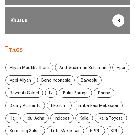
Khusus
3
TAGS
Aliyah Mustika Ilham
Andi Sudirman Sulaiman
Appi
Appi-Aliyah
Bank Indonesia
Bawaslu
Bawaslu Sulsel
BI
Bukit Baruga
Danny
Danny Pomanto
Ekonomi
Embarkasi Makassar
Haji
Idul Adha
Indosat
Kalla
Kalla Toyota
Kemenag Sulsel
kota Makassar
KPPU
KPU