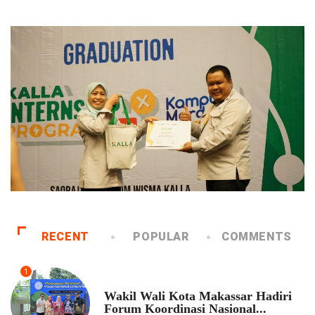
RECENT
POPULAR
COMMENTS
1
PEMKOT MAKASSAR
Wakil Wali Kota Makassar Hadiri
Forum Koordinasi Nasional...