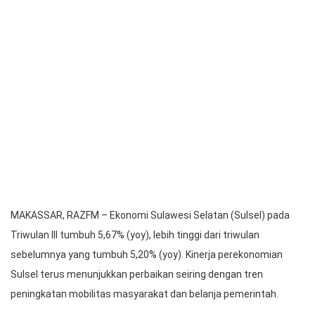
MAKASSAR, RAZFM – Ekonomi Sulawesi Selatan (Sulsel) pada
Triwulan lll tumbuh 5,67% (yoy), lebih tinggi dari triwulan
sebelumnya yang tumbuh 5,20% (yoy). Kinerja perekonomian
Sulsel terus menunjukkan perbaikan seiring dengan tren
peningkatan mobilitas masyarakat dan belanja pemerintah.
Sementara itu, perekonomian nasional pada triwulan III 2022