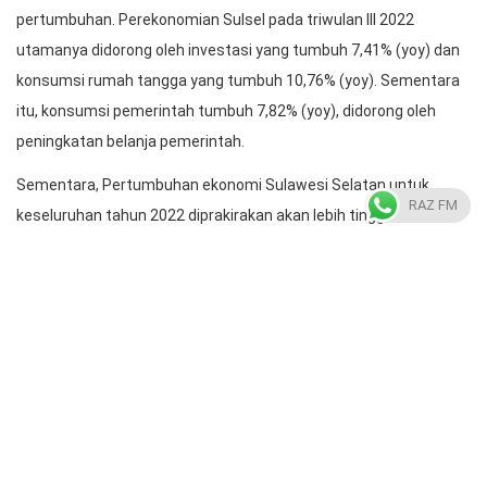
utamanya didorong oleh investasi yang tumbuh 7,41% (yoy) dan
konsumsi rumah tangga yang tumbuh 10,76% (yoy). Sementara
itu, konsumsi pemerintah tumbuh 7,82% (yoy), didorong oleh
peningkatan belanja pemerintah.
Sementara, Pertumbuhan ekonomi Sulawesi Selatan untuk
keseluruhan tahun 2022 diprakirakan akan lebih tinggi
RAZ FM
dibandingkan tahun sebelumnya. Koordinasi dan sinergi terus
dilakukan antara Bank Indonesia, pemerintah daerah, dan seluruh
pemangku kepentingan lainnya dalam rangka menjaga
momentum pemulihan ekonomi di Sulsel. Dinamika geopolitik dan
perekonomian global menjadi hal yang terus dicermati.
Radio Almarkaz
https://radioalmarkaz.co.id/