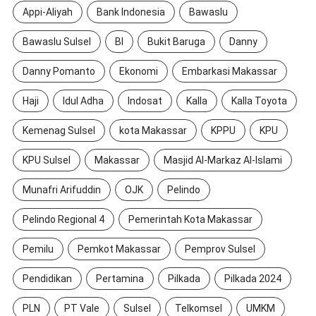
Appi-Aliyah
Bank Indonesia
Bawaslu
Bawaslu Sulsel
BI
Bukit Baruga
Danny
Danny Pomanto
Ekonomi
Embarkasi Makassar
Haji
Idul Adha
Indosat
Kalla
Kalla Toyota
Kemenag Sulsel
kota Makassar
KPPU
KPU
KPU Sulsel
Makassar
Masjid Al-Markaz Al-Islami
Munafri Arifuddin
OJK
Pelindo
Pelindo Regional 4
Pemerintah Kota Makassar
Pemilu
Pemkot Makassar
Pemprov Sulsel
Pendidikan
Pertamina
Pilkada
Pilkada 2024
PLN
PT Vale
Sulsel
Telkomsel
UMKM