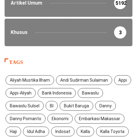
Artikel Umum
5192
Khusus
3
TAGS
Aliyah Mustika Ilham
Andi Sudirman Sulaiman
Appi
Appi-Aliyah
Bank Indonesia
Bawaslu
Bawaslu Sulsel
BI
Bukit Baruga
Danny
Danny Pomanto
Ekonomi
Embarkasi Makassar
Haji
Idul Adha
Indosat
Kalla
Kalla Toyota