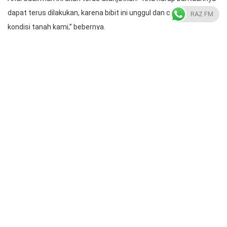
dapat terus dilakukan, karena bibit ini unggul dan cocok dengan
RAZ FM
kondisi tanah kami,” bebernya.
Untuk di Kabupaten Sinjai, Pemprov Sulsel telah menyalurkan
benih untuk musim tanam April-September 2022 sebanyak 65,75
ton benih untuk 2.630 hektar lahan pertanian. Bantuan benih itu
menyasar untuk 5.067 orang petani di Kabupaten Sinjai.
Radio Almarkaz
https://radioalmarkaz.co.id/
Previous Post
Next Post
Apresiasi Respon Cepat
Total Rp. 411 Miliar
Tiap OPD dalam
Alokasi Pemprov untuk
Merespon Kebutuhan…
Toraja…