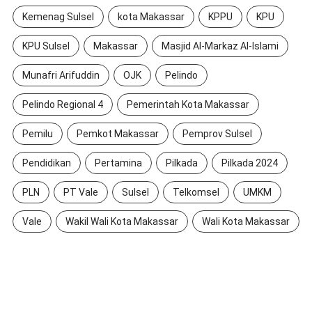
Kemenag Sulsel
kota Makassar
KPPU
KPU
KPU Sulsel
Makassar
Masjid Al-Markaz Al-Islami
Munafri Arifuddin
OJK
Pelindo
Pelindo Regional 4
Pemerintah Kota Makassar
Pemilu
Pemkot Makassar
Pemprov Sulsel
Pendidikan
Pertamina
Pilkada
Pilkada 2024
PLN
PT Vale
Sulsel
Telkomsel
UMKM
Vale
Wakil Wali Kota Makassar
Wali Kota Makassar