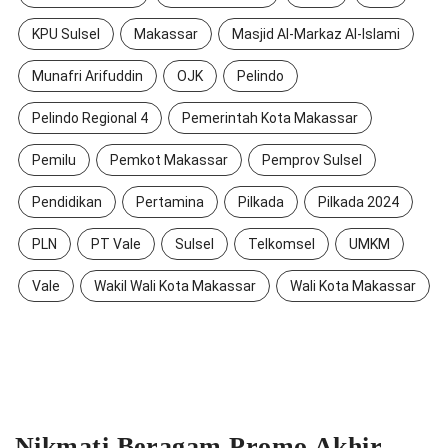
KPU Sulsel
Makassar
Masjid Al-Markaz Al-Islami
Munafri Arifuddin
OJK
Pelindo
Pelindo Regional 4
Pemerintah Kota Makassar
Pemilu
Pemkot Makassar
Pemprov Sulsel
Pendidikan
Pertamina
Pilkada
Pilkada 2024
PLN
PT Vale
Sulsel
Telkomsel
UMKM
Vale
Wakil Wali Kota Makassar
Wali Kota Makassar
Nikmati Beragam Promo Akhir