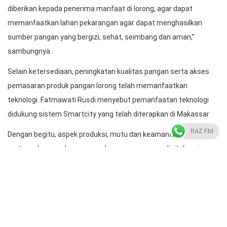
memanfaatkan lahan pekarangan agar dapat menghasilkan
sumber pangan yang bergizi, sehat, seimbang dan aman,”
sambungnya.
Selain ketersediaan, peningkatan kualitas pangan serta akses
pemasaran produk pangan lorong telah memanfaatkan
teknologi. Fatmawati Rusdi menyebut pemanfaatan teknologi
didukung sistem Smartcity yang telah diterapkan di Makassar
Dengan begitu, aspek produksi, mutu dan keamanan pangan
RAZ FM
serta perluasan akses pasar dengan penerapan digitalisasi
pemasaran bisa dilakukan dalam satu paket.
“Selain menciptakan ketahanan pangan tingkat rumah tangga
atau lorong, kita juga kembangkan sehingga menjadi ketahanan
ekonomi. Caranya kita digitalisasi pemasaran, begitu juga dengan
startup yang ada di lorong-lorong,” tegasnya.