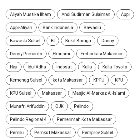
Aliyah Mustika Ilham
Andi Sudirman Sulaiman
Appi
Appi-Aliyah
Bank Indonesia
Bawaslu
Bawaslu Sulsel
BI
Bukit Baruga
Danny
Danny Pomanto
Ekonomi
Embarkasi Makassar
Haji
Idul Adha
Indosat
Kalla
Kalla Toyota
Kemenag Sulsel
kota Makassar
KPPU
KPU
KPU Sulsel
Makassar
Masjid Al-Markaz Al-Islami
Munafri Arifuddin
OJK
Pelindo
Pelindo Regional 4
Pemerintah Kota Makassar
Pemilu
Pemkot Makassar
Pemprov Sulsel