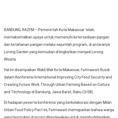
BANDUNG, RAZFM – Pemerintah Kota Makassar telah,
memaksimalkan upaya untuk memenuhi ketersediaan pangan
dan ketahanan pangan melalui sejumlah program, di antaranya
Lorong Garden yang kemudian ditingkatkan menjadi Lorong
Wisata.
Hal ini disampaikan Wakil Wali Kota Makassar, Fatmawati Rusdi
dalam Konferensi International Improving City Food Security and
Creating Future Work Through Urban Farming Based on Culture
and Technology di Bandung, Jawa Barat, Rabu (3/08).
Di hadapan peserta konferensi yang berkolaborasi dengan Milan
Urban Food Policy Pact ini, Fatmawati memaparkan bahwa warga
yang bermukim di lorong diberdayakan untuk membudidayakan
sendiri aneka tanaman pangan melalui program Lorong Wisata.