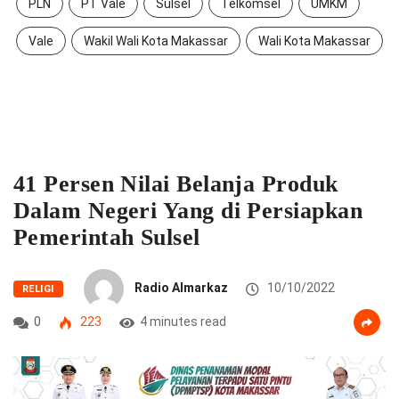
PLN
PT Vale
Sulsel
Telkomsel
UMKM
Vale
Wakil Wali Kota Makassar
Wali Kota Makassar
41 Persen Nilai Belanja Produk
Dalam Negeri Yang di Persiapkan
Pemerintah Sulsel
Radio Almarkaz
10/10/2022
RELIGI
0
223
4 minutes read