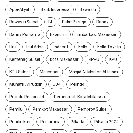
Appi-Aliyah
Bank Indonesia
Bawaslu
Bawaslu Sulsel
BI
Bukit Baruga
Danny
Danny Pomanto
Ekonomi
Embarkasi Makassar
Haji
Idul Adha
Indosat
Kalla
Kalla Toyota
Kemenag Sulsel
kota Makassar
KPPU
KPU
KPU Sulsel
Makassar
Masjid Al-Markaz Al-Islami
Munafri Arifuddin
OJK
Pelindo
Pelindo Regional 4
Pemerintah Kota Makassar
Pemilu
Pemkot Makassar
Pemprov Sulsel
Pendidikan
Pertamina
Pilkada
Pilkada 2024