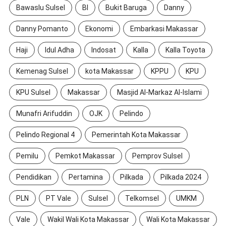
Bawaslu Sulsel
BI
Bukit Baruga
Danny
Danny Pomanto
Ekonomi
Embarkasi Makassar
Haji
Idul Adha
Indosat
Kalla
Kalla Toyota
Kemenag Sulsel
kota Makassar
KPPU
KPU
KPU Sulsel
Makassar
Masjid Al-Markaz Al-Islami
Munafri Arifuddin
OJK
Pelindo
Pelindo Regional 4
Pemerintah Kota Makassar
Pemilu
Pemkot Makassar
Pemprov Sulsel
Pendidikan
Pertamina
Pilkada
Pilkada 2024
PLN
PT Vale
Sulsel
Telkomsel
UMKM
Vale
Wakil Wali Kota Makassar
Wali Kota Makassar