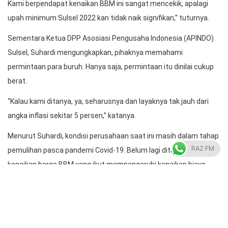
Kami berpendapat kenaikan BBM ini sangat mencekik, apalagi
upah minimum Sulsel 2022 kan tidak naik signifikan,” tuturnya.
Sementara Ketua DPP Asosiasi Pengusaha Indonesia (APINDO)
Sulsel, Suhardi mengungkapkan, pihaknya memahami
permintaan para buruh. Hanya saja, permintaan itu dinilai cukup
berat.
“Kalau kami ditanya, ya, seharusnya dan layaknya tak jauh dari
angka inflasi sekitar 5 persen,” katanya.
Menurut Suhardi, kondisi perusahaan saat ini masih dalam tahap
RAZ FM
pemulihan pasca pandemi Covid-19. Belum lagi ditambah dengan
kenaikan harga BBM yang ikut mempengaruhi kenaikan biaya
produksi.
Oleh karena itu, pihaknya akan mengkaji usulan tersebut
bersama lembaga tripartit yang anggotanya terdiri atas unsur
pemerintah, organisasi pengusaha, dan serikat pekerja/serikat