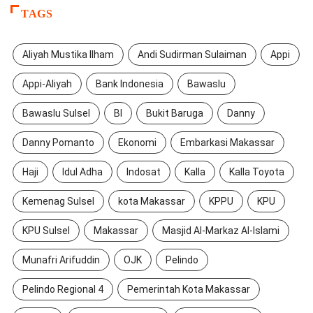
TAGS
Aliyah Mustika Ilham
Andi Sudirman Sulaiman
Appi
Appi-Aliyah
Bank Indonesia
Bawaslu
Bawaslu Sulsel
BI
Bukit Baruga
Danny
Danny Pomanto
Ekonomi
Embarkasi Makassar
Haji
Idul Adha
Indosat
Kalla
Kalla Toyota
Kemenag Sulsel
kota Makassar
KPPU
KPU
KPU Sulsel
Makassar
Masjid Al-Markaz Al-Islami
Munafri Arifuddin
OJK
Pelindo
Pelindo Regional 4
Pemerintah Kota Makassar