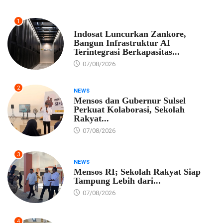
1
EKONOMI
Indosat Luncurkan Zankore,
Bangun Infrastruktur AI
Terintegrasi Berkapasitas...
07/08/2026
2
NEWS
Mensos dan Gubernur Sulsel
Perkuat Kolaborasi, Sekolah
Rakyat...
07/08/2026
3
NEWS
Mensos RI; Sekolah Rakyat Siap
Tampung Lebih dari...
07/08/2026
4