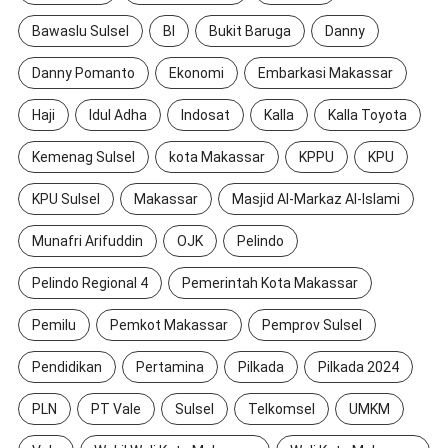
Bawaslu Sulsel
BI
Bukit Baruga
Danny
Danny Pomanto
Ekonomi
Embarkasi Makassar
Haji
Idul Adha
Indosat
Kalla
Kalla Toyota
Kemenag Sulsel
kota Makassar
KPPU
KPU
KPU Sulsel
Makassar
Masjid Al-Markaz Al-Islami
Munafri Arifuddin
OJK
Pelindo
Pelindo Regional 4
Pemerintah Kota Makassar
Pemilu
Pemkot Makassar
Pemprov Sulsel
Pendidikan
Pertamina
Pilkada
Pilkada 2024
PLN
PT Vale
Sulsel
Telkomsel
UMKM