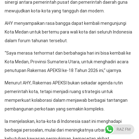
menghadiri penutupan Rapat Kerja Nasional (Rakernas) XVIII
Asosiasi Pemerintah Kota Seluruh Indonesia (APEKSI) Tahun
2026 di Hotel Grand Aston Medan, Sumatera Utara, Kamis
(2/7/2026).
Penutupan Rakernas APEKSI XVIII dipimpin langsung oleh Menteri
Koordinator Bidang Infrastruktur dan Pembangunan Kewilayahan,
Agus Harimurti Yudhoyono (AHY).
Dalam arahannya, AHY menegaskan pentingnya memperkuat
sinergi antara pemerintah pusat dan pemerintah daerah guna
mewujudkan kota-kota yang tangguh dan modern.
AHY menyampaikan rasa bangga dapat kembali mengunjungi
Kota Medan untuk bertemu para wali kota dari seluruh Indonesia
dalam forum tahunan tersebut.
RAZ FM
“Saya merasa terhormat dan berbahagia hari ini bisa kembali ke