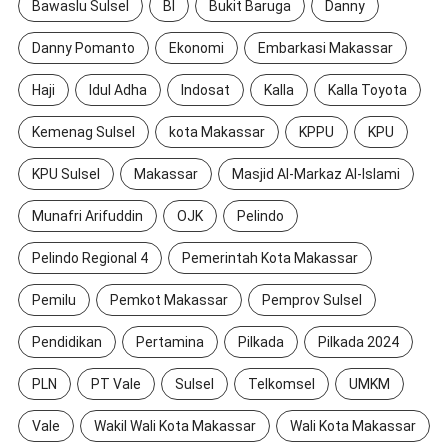
Bawaslu Sulsel
BI
Bukit Baruga
Danny
Danny Pomanto
Ekonomi
Embarkasi Makassar
Haji
Idul Adha
Indosat
Kalla
Kalla Toyota
Kemenag Sulsel
kota Makassar
KPPU
KPU
KPU Sulsel
Makassar
Masjid Al-Markaz Al-Islami
Munafri Arifuddin
OJK
Pelindo
Pelindo Regional 4
Pemerintah Kota Makassar
Pemilu
Pemkot Makassar
Pemprov Sulsel
Pendidikan
Pertamina
Pilkada
Pilkada 2024
PLN
PT Vale
Sulsel
Telkomsel
UMKM
Vale
Wakil Wali Kota Makassar
Wali Kota Makassar