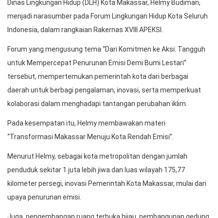
Dinas Lingkungan Hidup (DLH) Kota Makassar, Helmy Budiman,
menjadi narasumber pada Forum Lingkungan Hidup Kota Seluruh
Indonesia, dalam rangkaian Rakernas XVIII APEKSI.
Forum yang mengusung tema “Dari Komitmen ke Aksi: Tangguh
untuk Mempercepat Penurunan Emisi Demi Bumi Lestari”
tersebut, mempertemukan pemerintah kota dari berbagai
daerah untuk berbagi pengalaman, inovasi, serta memperkuat
kolaborasi dalam menghadapi tantangan perubahan iklim.
Pada kesempatan itu, Helmy membawakan materi
“Transformasi Makassar Menuju Kota Rendah Emisi”.
Menurut Helmy, sebagai kota metropolitan dengan jumlah
penduduk sekitar 1 juta lebih jiwa dan luas wilayah 175,77
kilometer persegi, inovasi Pemerintah Kota Makassar, mulai dari
upaya penurunan emisi.
Juga, pengembangan ruang terbuka hijau, pembangunan gedung