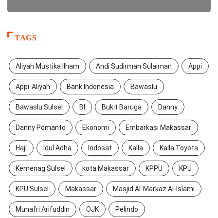
TAGS
Aliyah Mustika Ilham
Andi Sudirman Sulaiman
Appi
Appi-Aliyah
Bank Indonesia
Bawaslu
Bawaslu Sulsel
BI
Bukit Baruga
Danny
Danny Pomanto
Ekonomi
Embarkasi Makassar
Haji
Idul Adha
Indosat
Kalla
Kalla Toyota
Kemenag Sulsel
kota Makassar
KPPU
KPU
KPU Sulsel
Makassar
Masjid Al-Markaz Al-Islami
Munafri Arifuddin
OJK
Pelindo