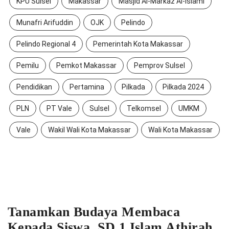
KPU Sulsel
Makassar
Masjid Al-Markaz Al-Islami
Munafri Arifuddin
OJK
Pelindo
Pelindo Regional 4
Pemerintah Kota Makassar
Pemilu
Pemkot Makassar
Pemprov Sulsel
Pendidikan
Pertamina
Pilkada
Pilkada 2024
PLN
PT Vale
Sulsel
Telkomsel
UMKM
Vale
Wakil Wali Kota Makassar
Wali Kota Makassar
Tanamkan Budaya Membaca
Kepada Siswa, SD 1 Islam Athirah