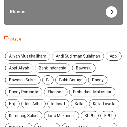
Khusus
3
TAGS
Aliyah Mustika Ilham
Andi Sudirman Sulaiman
Appi
Appi-Aliyah
Bank Indonesia
Bawaslu
Bawaslu Sulsel
BI
Bukit Baruga
Danny
Danny Pomanto
Ekonomi
Embarkasi Makassar
Haji
Idul Adha
Indosat
Kalla
Kalla Toyota
Kemenag Sulsel
kota Makassar
KPPU
KPU