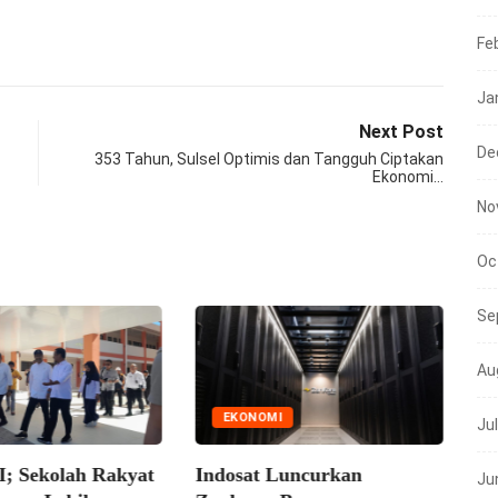
Fe
Ja
Next Post
De
353 Tahun, Sulsel Optimis dan Tangguh Ciptakan
Ekonomi…
No
Oc
Se
Au
EKONOMI
Ju
Sekolah Rakyat
Indosat Luncurkan
Ju