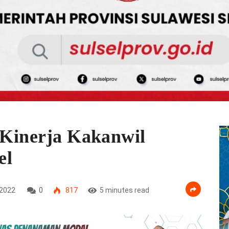
i Kinerja Kakanwil
el
2022
0
817
5 minutes read