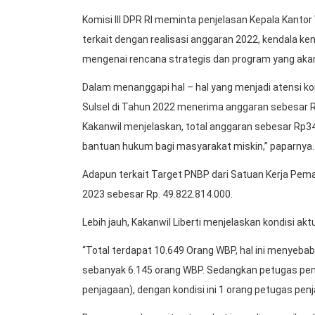
Komisi III DPR RI meminta penjelasan Kepala Kant
terkait dengan realisasi anggaran 2022, kendala ke
mengenai rencana strategis dan program yang akan 
Dalam menanggapi hal – hal yang menjadi atensi kom
Sulsel di Tahun 2022 menerima anggaran sebesar R
Kakanwil menjelaskan, total anggaran sebesar Rp34
bantuan hukum bagi masyarakat miskin,” paparnya.
Adapun terkait Target PNBP dari Satuan Kerja Pe
2023 sebesar Rp. 49.822.814.000.
Lebih jauh, Kakanwil Liberti menjelaskan kondisi ak
“Total terdapat 10.649 Orang WBP, hal ini menyebab
sebanyak 6.145 orang WBP. Sedangkan petugas pem
penjagaan), dengan kondisi ini 1 orang petugas pe