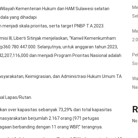
Me
or Wilayah Kementerian Hukum dan HAM Sulawesi selatan
Se
ndala yang dihadapi
menjadi skala prioritas, serta target PNBP T.A.2023.
Me
isi III, Liberti Sitinjak menjelaskan, “Kanwil Kemenkumham
2.
p360.780.447.000. Selanjutnya, untuk anggaran tahun 2023,
Pe
2,207,116,000 dan menjadi Program Prioritas Nasional adalah
So
masyarakatan, Keimigrasian, dan Administrasi Hukum Umum TA
Wa
Na
tual Lapas/Rutan.
R
kan over kapasitas sebanyak 73,29% dari total kapasitas
asyarakatan berjumlah 2.167 orang (971 petugas
No
njagaan berbanding dengan 11 orang WBP,” terangnya.