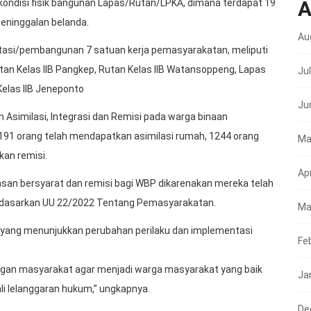
A
kondisi fisik bangunan Lapas/Rutan/LPKA, dimana terdapat 19
 peninggalan belanda.
Au
ilitasi/pembangunan 7 satuan kerja pemasyarakatan, meliputi
tan Kelas IIB Pangkep, Rutan Kelas IIB Watansoppeng, Lapas
Ju
 Kelas IIB Jeneponto
Ju
 Asimilasi, Integrasi dan Remisi pada warga binaan
191 orang telah mendapatkan asimilasi rumah, 1244 orang
Ma
an remisi.
Apr
asan bersyarat dan remisi bagi WBP dikarenakan mereka telah
erdasarkan UU 22/2022 Tentang Pemasyarakatan.
Ma
yang menunjukkan perubahan perilaku dan implementasi
Fe
gan masyarakat agar menjadi warga masyarakat yang baik
Ja
i lelanggaran hukum,” ungkapnya.
De