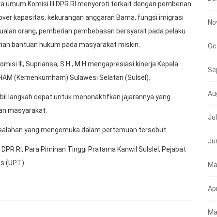
ra umum Komisi III DPR RI menyoroti terkait dengan pemberian
 over kapasitas, kekurangan anggaran Bama, fungsi imigrasi
No
alan orang, pemberian pembebasan bersyarat pada pelaku
erian bantuan hukum pada masyarakat miskin.
Oc
isi III, Supriansa, S.H., M.H mengapresiasi kinerja Kepala
Se
 HAM (Kemenkumham) Sulawesi Selatan (Sulsel).
Au
il langkah cepat untuk menonaktifkan jajarannya yang
ran masyarakat.
Ju
rmasalahan yang mengemuka dalam pertemuan tersebut.
Ju
I DPR RI, Para Piminan Tinggi Pratama Kanwil Sulslel, Pejabat
is (UPT).
Ma
Apr
Ma