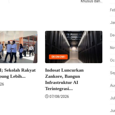
Khusus dan…
Fe
Ja
De
No
EKONOMI
Oc
Sekolah Rakyat
Indosat Luncurkan
Se
g Lebih...
Zankore, Bangun
N
Infrastruktur AI
Au
Terintegrasi...
Mens
07/08/2026
Ju
Suls
Seko
Ju
07