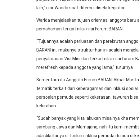
lain,” ujar Warida saat ditemui disela kegiatan.
Warida menjelaskan tujuan orientasi anggota baru 
pemahaman terkait nilai-nilai Forum BARANI.
“Tujuannya adalah perluasan dan perekrutan anggot
BARANI ini, makanya struktur hari ini adalah menje
penyalarasan Visi Misi dan terkait nilai-nilai foru
merefresh kepada anggota yang lama,” tuturnya.
Sementara itu Anggota Forum BARANI Akbar Mustaf
tematik terkait dari keberagaman dan inklusi sosia
persoalan pemuda seperti kekerasan, tawuran bisa
kelurahan.
“Sudah banyak yang kita lakukan misalnya kita mem
sambung Jawa dan Mamajang, nah itu kami membentu
ada dikotanya di forilum Inklusi pemuda itu ada di kel