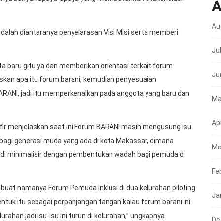
A
Au
adalah diantaranya penyelarasan Visi Misi serta memberi
Ju
a baru gitu ya dan memberikan orientasi terkait forum
Ju
laskan apa itu forum barani, kemudian penyesuaian
m BARANI, jadi itu memperkenalkan pada anggota yang baru dan
Ma
Apr
ir menjelaskan saat ini Forum BARANI masih mengusung isu
l bagi generasi muda yang ada di kota Makassar, dimana
Ma
 di minimalisir dengan pembentukan wadah bagi pemuda di
Fe
buat namanya Forum Pemuda Inklusi di dua kelurahan piloting
Ja
k itu sebagai perpanjangan tangan kalau forum barani ini
urahan jadi isu-isu ini turun di kelurahan,” ungkapnya.
De