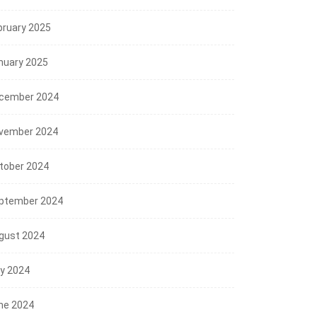
bruary 2025
nuary 2025
cember 2024
vember 2024
NEWS
tober 2024
Mensos RI; Sekolah Rakyat
ptember 2024
Siap Tampung Lebih...
EWS
07/08/2026
gust 2024
os dan Gubernur
ly 2024
el Perkuat Kolaborasi,
lah...
ne 2024
/08/2026