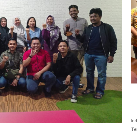
In
Te