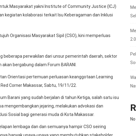
uk Masyarakat yakni Institute of Community Justice (ICJ)
Me
 kegiatan kolaborasi terkait Isu Keberagaman dan Inklusi
Se
Me
ujuh Organisasi Masyarakat Sipil (CSO), kini memperluas
2.
Pe
g beberapa perwakilan dari unsur pemerintah daerah, sektor
So
an akan bergabung dalam Forum BARANI.
tan Orientasi pertemuan perluasan keanggotaan Learning
Wa
 Red Corner Makassar, Sabtu, 19/11/22.
Na
m Barani yang sudah berjalan di tahun Ketiga, salah satu isu
R
a mengembangkan jejaring, melakukan advokasi dan
usi Sosial bagi generasi muda di Kota Makassar.
No
elapan lembaga dan dan semuanya hampir CSO seiring
upanya banyak upaya-upaya yang membutuhkan stakeholder