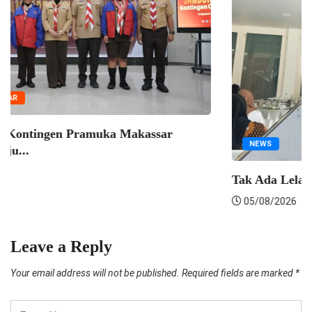
PEMKOT MAKASSAR
akil Wali Kota Makassar Hadiri Forum
M
oordinasi...
S
05/08/2026
Leave a Reply
Your email address will not be published.
Required fields are marked
*