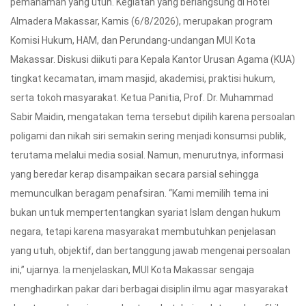
pemahaman yang utuh. Kegiatan yang berlangsung di Hotel
Almadera Makassar, Kamis (6/8/2026), merupakan program
Komisi Hukum, HAM, dan Perundang-undangan MUI Kota
Makassar. Diskusi diikuti para Kepala Kantor Urusan Agama (KUA)
tingkat kecamatan, imam masjid, akademisi, praktisi hukum,
serta tokoh masyarakat. Ketua Panitia, Prof. Dr. Muhammad
Sabir Maidin, mengatakan tema tersebut dipilih karena persoalan
poligami dan nikah siri semakin sering menjadi konsumsi publik,
terutama melalui media sosial. Namun, menurutnya, informasi
yang beredar kerap disampaikan secara parsial sehingga
memunculkan beragam penafsiran. “Kami memilih tema ini
bukan untuk mempertentangkan syariat Islam dengan hukum
negara, tetapi karena masyarakat membutuhkan penjelasan
yang utuh, objektif, dan bertanggung jawab mengenai persoalan
ini,” ujarnya. Ia menjelaskan, MUI Kota Makassar sengaja
menghadirkan pakar dari berbagai disiplin ilmu agar masyarakat