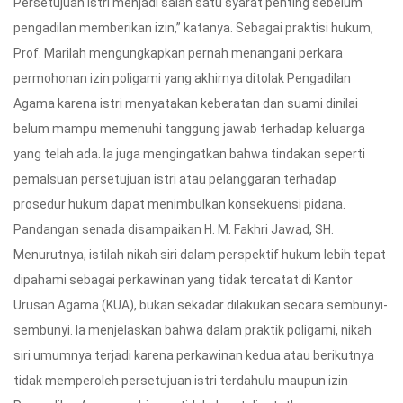
Persetujuan istri menjadi salah satu syarat penting sebelum
pengadilan memberikan izin,” katanya. Sebagai praktisi hukum,
Prof. Marilah mengungkapkan pernah menangani perkara
permohonan izin poligami yang akhirnya ditolak Pengadilan
Agama karena istri menyatakan keberatan dan suami dinilai
belum mampu memenuhi tanggung jawab terhadap keluarga
yang telah ada. Ia juga mengingatkan bahwa tindakan seperti
pemalsuan persetujuan istri atau pelanggaran terhadap
prosedur hukum dapat menimbulkan konsekuensi pidana.
Pandangan senada disampaikan H. M. Fakhri Jawad, SH.
Menurutnya, istilah nikah siri dalam perspektif hukum lebih tepat
dipahami sebagai perkawinan yang tidak tercatat di Kantor
Urusan Agama (KUA), bukan sekadar dilakukan secara sembunyi-
sembunyi. Ia menjelaskan bahwa dalam praktik poligami, nikah
siri umumnya terjadi karena perkawinan kedua atau berikutnya
tidak memperoleh persetujuan istri terdahulu maupun izin