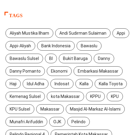
TAGS
Aliyah Mustika Ilham
Andi Sudirman Sulaiman
Appi
Appi-Aliyah
Bank Indonesia
Bawaslu
Bawaslu Sulsel
BI
Bukit Baruga
Danny
Danny Pomanto
Ekonomi
Embarkasi Makassar
Haji
Idul Adha
Indosat
Kalla
Kalla Toyota
Kemenag Sulsel
kota Makassar
KPPU
KPU
KPU Sulsel
Makassar
Masjid Al-Markaz Al-Islami
Munafri Arifuddin
OJK
Pelindo
Pelindo Regional 4
Pemerintah Kota Makassar