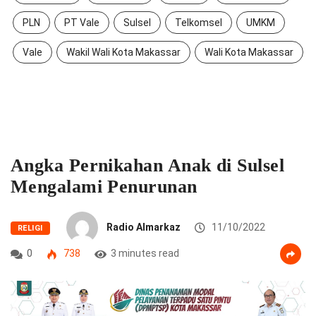
PLN
PT Vale
Sulsel
Telkomsel
UMKM
Vale
Wakil Wali Kota Makassar
Wali Kota Makassar
Angka Pernikahan Anak di Sulsel
Mengalami Penurunan
Radio Almarkaz
11/10/2022
RELIGI
0
738
3 minutes read