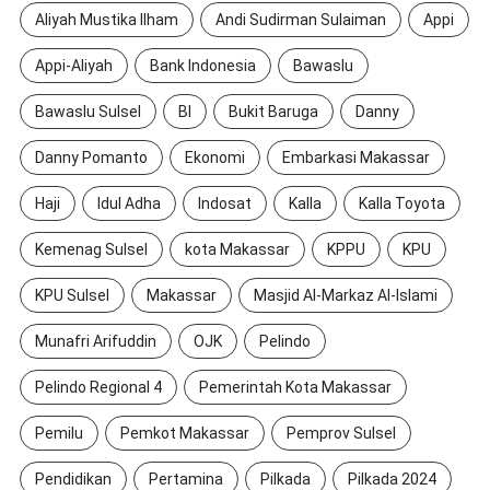
Aliyah Mustika Ilham
Andi Sudirman Sulaiman
Appi
Appi-Aliyah
Bank Indonesia
Bawaslu
Bawaslu Sulsel
BI
Bukit Baruga
Danny
Danny Pomanto
Ekonomi
Embarkasi Makassar
Haji
Idul Adha
Indosat
Kalla
Kalla Toyota
Kemenag Sulsel
kota Makassar
KPPU
KPU
KPU Sulsel
Makassar
Masjid Al-Markaz Al-Islami
Munafri Arifuddin
OJK
Pelindo
Pelindo Regional 4
Pemerintah Kota Makassar
Pemilu
Pemkot Makassar
Pemprov Sulsel
Pendidikan
Pertamina
Pilkada
Pilkada 2024