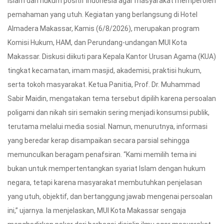
Islam dan hukum positif Indonesia agar masyarakat memperoleh
pemahaman yang utuh. Kegiatan yang berlangsung di Hotel
Almadera Makassar, Kamis (6/8/2026), merupakan program
Komisi Hukum, HAM, dan Perundang-undangan MUI Kota
Makassar. Diskusi diikuti para Kepala Kantor Urusan Agama (KUA)
tingkat kecamatan, imam masjid, akademisi, praktisi hukum,
serta tokoh masyarakat. Ketua Panitia, Prof. Dr. Muhammad
Sabir Maidin, mengatakan tema tersebut dipilih karena persoalan
poligami dan nikah siri semakin sering menjadi konsumsi publik,
terutama melalui media sosial. Namun, menurutnya, informasi
yang beredar kerap disampaikan secara parsial sehingga
memunculkan beragam penafsiran. “Kami memilih tema ini
bukan untuk mempertentangkan syariat Islam dengan hukum
negara, tetapi karena masyarakat membutuhkan penjelasan
yang utuh, objektif, dan bertanggung jawab mengenai persoalan
ini,” ujarnya. Ia menjelaskan, MUI Kota Makassar sengaja