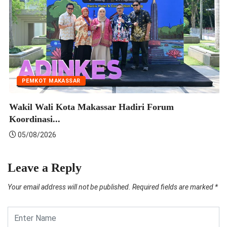
EKONOMI
lindo Perkuat Sinergi dengan Pekerja Melalui
W
sialisasi...
Ko
06/08/2026
Leave a Reply
Your email address will not be published.
Required fields are marked
*