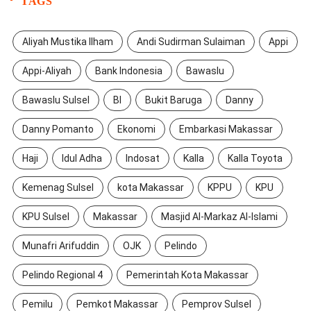
TAGS
Aliyah Mustika Ilham
Andi Sudirman Sulaiman
Appi
Appi-Aliyah
Bank Indonesia
Bawaslu
Bawaslu Sulsel
BI
Bukit Baruga
Danny
Danny Pomanto
Ekonomi
Embarkasi Makassar
Haji
Idul Adha
Indosat
Kalla
Kalla Toyota
Kemenag Sulsel
kota Makassar
KPPU
KPU
KPU Sulsel
Makassar
Masjid Al-Markaz Al-Islami
Munafri Arifuddin
OJK
Pelindo
Pelindo Regional 4
Pemerintah Kota Makassar
Pemilu
Pemkot Makassar
Pemprov Sulsel