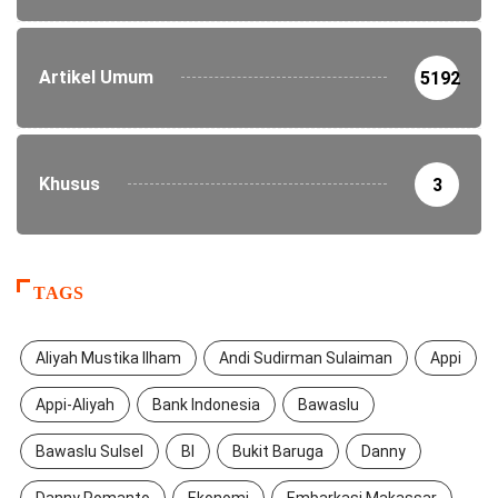
Artikel Umum
5192
Khusus
3
TAGS
Aliyah Mustika Ilham
Andi Sudirman Sulaiman
Appi
Appi-Aliyah
Bank Indonesia
Bawaslu
Bawaslu Sulsel
BI
Bukit Baruga
Danny
Danny Pomanto
Ekonomi
Embarkasi Makassar