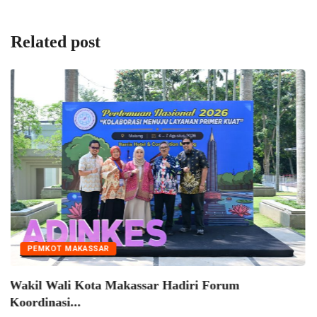
Related post
AR
PEMKOT MAKASS
a Makassar Hadiri Forum
Munafri Bekali
Semangat Menuj