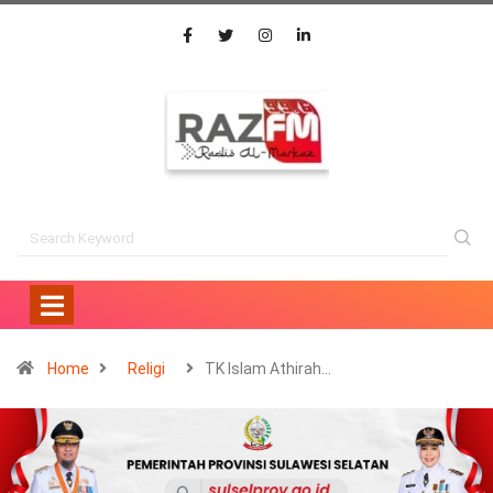
Home
Religi
TK Islam Athirah…