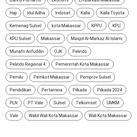
Haji
Idul Adha
Indosat
Kalla
Kalla Toyota
Kemenag Sulsel
kota Makassar
KPPU
KPU
KPU Sulsel
Makassar
Masjid Al-Markaz Al-Islami
Munafri Arifuddin
OJK
Pelindo
Pelindo Regional 4
Pemerintah Kota Makassar
Pemilu
Pemkot Makassar
Pemprov Sulsel
Pendidikan
Pertamina
Pilkada
Pilkada 2024
PLN
PT Vale
Sulsel
Telkomsel
UMKM
Vale
Wakil Wali Kota Makassar
Wali Kota Makassar