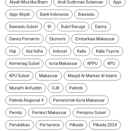
Aliyah Mustika Ilham
Andi Sudirman Sulaiman
Appi
Appi-Aliyah
Bank Indonesia
Bawaslu
Bawaslu Sulsel
BI
Bukit Baruga
Danny
Danny Pomanto
Ekonomi
Embarkasi Makassar
Haji
Idul Adha
Indosat
Kalla
Kalla Toyota
Kemenag Sulsel
kota Makassar
KPPU
KPU
KPU Sulsel
Makassar
Masjid Al-Markaz Al-Islami
Munafri Arifuddin
OJK
Pelindo
Pelindo Regional 4
Pemerintah Kota Makassar
Pemilu
Pemkot Makassar
Pemprov Sulsel
Pendidikan
Pertamina
Pilkada
Pilkada 2024