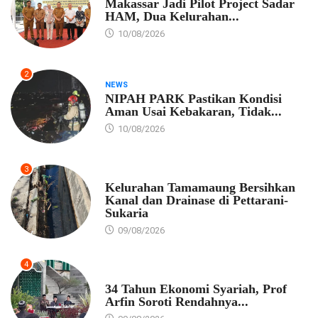
Makassar Jadi Pilot Project Sadar
HAM, Dua Kelurahan...
10/08/2026
2
NEWS
NIPAH PARK Pastikan Kondisi
Aman Usai Kebakaran, Tidak...
10/08/2026
3
PEMKOT MAKASSAR
Kelurahan Tamamaung Bersihkan
Kanal dan Drainase di Pettarani-
Sukaria
09/08/2026
4
EKONOMI
34 Tahun Ekonomi Syariah, Prof
Arfin Soroti Rendahnya...