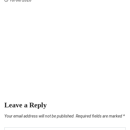
026
NIPAH P
Kebakara
10/08/2
Leave a Reply
Your email address will not be published.
Required fields are marked
*