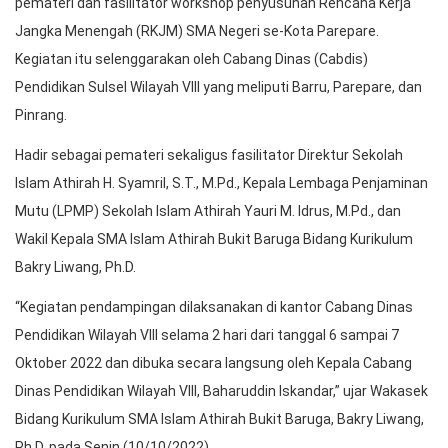
pemateri dan fasilitator workshop penyusunan Rencana Kerja
Jangka Menengah (RKJM) SMA Negeri se-Kota Parepare.
Kegiatan itu selenggarakan oleh Cabang Dinas (Cabdis)
Pendidikan Sulsel Wilayah VIII yang meliputi Barru, Parepare, dan
Pinrang.
Hadir sebagai pemateri sekaligus fasilitator Direktur Sekolah
Islam Athirah H. Syamril, S.T., M.Pd., Kepala Lembaga Penjaminan
Mutu (LPMP) Sekolah Islam Athirah Yauri M. Idrus, M.Pd., dan
Wakil Kepala SMA Islam Athirah Bukit Baruga Bidang Kurikulum
Bakry Liwang, Ph.D.
“Kegiatan pendampingan dilaksanakan di kantor Cabang Dinas
Pendidikan Wilayah VIII selama 2 hari dari tanggal 6 sampai 7
Oktober 2022 dan dibuka secara langsung oleh Kepala Cabang
Dinas Pendidikan Wilayah VIII, Baharuddin Iskandar,” ujar Wakasek
Bidang Kurikulum SMA Islam Athirah Bukit Baruga, Bakry Liwang,
Ph.D. pada Senin (10/10/2022).