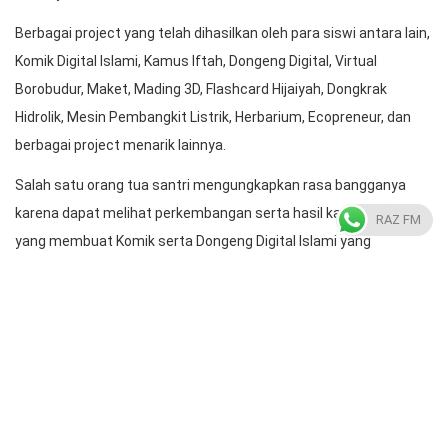
Berbagai project yang telah dihasilkan oleh para siswi antara lain,
Komik Digital Islami, Kamus Iftah, Dongeng Digital, Virtual
Borobudur, Maket, Mading 3D, Flashcard Hijaiyah, Dongkrak
Hidrolik, Mesin Pembangkit Listrik, Herbarium, Ecopreneur, dan
berbagai project menarik lainnya.
Salah satu orang tua santri mengungkapkan rasa bangganya
karena dapat melihat perkembangan serta hasil karya anaknya
RAZ FM
yang membuat Komik serta Dongeng Digital Islami yang
berbahasa Jepang dan Inggris.
“Masyaa Allah, tentunya sangat bangga dengan hasil karya
ananda, anak-anak sangat kreatif bisa membuat komik dengan
berbagai bahasa, semangat anakku, saya sangat suka dengan
program evaluasi ini,” ungkap Ibunda dari Khanza Thalita Athaya
kelas 8 SMP.