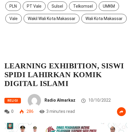
PLN
PT Vale
Sulsel
Telkomsel
UMKM
Vale
Wakil Wali Kota Makassar
Wali Kota Makassar
LEARNING EXHIBITION, SISWI
SPIDI LAHIRKAN KOMIK
DIGITAL ISLAMI
Radio Almarkaz
10/10/2022
RELIGI
0
286
3 minutes read