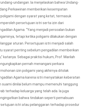
rundang-undangan. Ia menjelaskan bahwa Undang-
Percepat...
dang Perkawinan memberikan kesempatan
05/08/2026
rpoligami dengan syarat yang ketat, termasuk
mperoleh persetujuan istri serta izin dari
ngadilan Agama. “Yang menjadi persoalan bukan
ligaminya, tetapi ketika poligami dilakukan dengan
langgar aturan. Persetujuan istri menjadi salah
tu syarat penting sebelum pengadilan memberikan
n,” katanya. Sebagai praktisi hukum, Prof. Marilah
ngungkapkan pernah menangani perkara
rmohonan izin poligami yang akhirnya ditolak
ngadilan Agama karena istri menyatakan keberatan
n suami dinilai belum mampu memenuhi tanggung
wab terhadap keluarga yang telah ada. Ia juga
ngingatkan bahwa tindakan seperti pemalsuan
rsetujuan istri atau pelanggaran terhadap prosedur