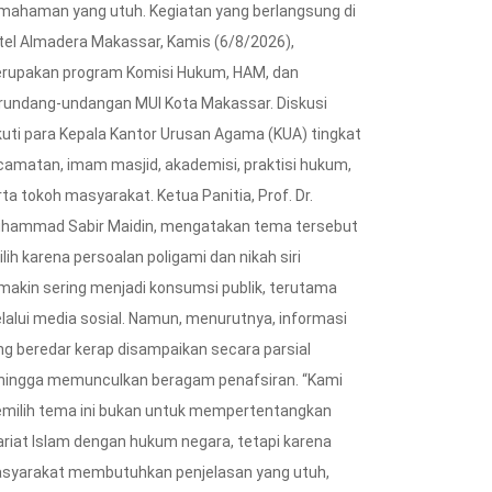
mahaman yang utuh. Kegiatan yang berlangsung di
tel Almadera Makassar, Kamis (6/8/2026),
rupakan program Komisi Hukum, HAM, dan
rundang-undangan MUI Kota Makassar. Diskusi
ikuti para Kepala Kantor Urusan Agama (KUA) tingkat
camatan, imam masjid, akademisi, praktisi hukum,
ta tokoh masyarakat. Ketua Panitia, Prof. Dr.
hammad Sabir Maidin, mengatakan tema tersebut
ilih karena persoalan poligami dan nikah siri
makin sering menjadi konsumsi publik, terutama
lalui media sosial. Namun, menurutnya, informasi
ng beredar kerap disampaikan secara parsial
hingga memunculkan beragam penafsiran. “Kami
milih tema ini bukan untuk mempertentangkan
ariat Islam dengan hukum negara, tetapi karena
syarakat membutuhkan penjelasan yang utuh,