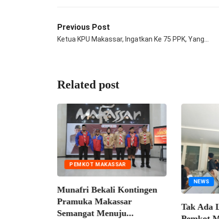
Previous Post
Ketua KPU Makassar, Ingatkan Ke 75 PPK, Yang…
Related post
PEMKOT MAKASSAR
NEWS
afri Bekali Kontingen
muka Makassar
Tak Ada Lelang Ulang,
angat Menuju...
Pemkot Makassar