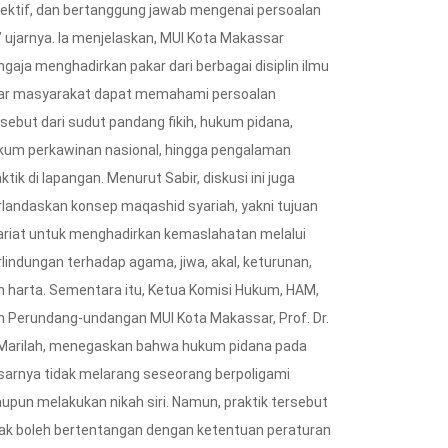
jektif, dan bertanggung jawab mengenai persoalan
,” ujarnya. Ia menjelaskan, MUI Kota Makassar
ngaja menghadirkan pakar dari berbagai disiplin ilmu
ar masyarakat dapat memahami persoalan
rsebut dari sudut pandang fikih, hukum pidana,
kum perkawinan nasional, hingga pengalaman
ktik di lapangan. Menurut Sabir, diskusi ini juga
rlandaskan konsep maqashid syariah, yakni tujuan
ariat untuk menghadirkan kemaslahatan melalui
rlindungan terhadap agama, jiwa, akal, keturunan,
n harta. Sementara itu, Ketua Komisi Hukum, HAM,
n Perundang-undangan MUI Kota Makassar, Prof. Dr.
 Marilah, menegaskan bahwa hukum pidana pada
NEWS
sarnya tidak melarang seseorang berpoligami
ingen
upun melakukan nikah siri. Namun, praktik tersebut
Tak Ada Lelang Ulang,
dak boleh bertentangan dengan ketentuan peraturan
Pemkot Makassar