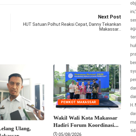
ob
ini
Next Post
se
HUT Satuan Polhut Reaksi Cepat, Danny Tekankan
ag
Makassar…
te
hu
pra
be
sy
pe
da
da
PEMKOT MAKASSAR
PEMKOT MAKASSAR
H.
da
Wakil Wali Kota Makassar
Munafri Bekali Kont
ma
Hadiri Forum Koordinasi...
Pramuka Makassar
ti
Semangat Menuju...
05/08/2026