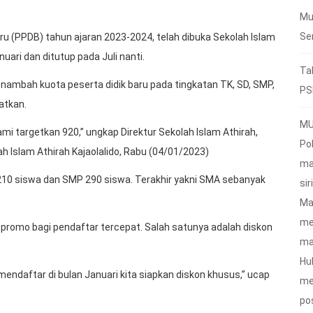
Mu
Se
 (PPDB) tahun ajaran 2023-2024, telah dibuka Sekolah Islam
ari dan ditutup pada Juli nanti.
Ta
nambah kuota peserta didik baru pada tingkatan TK, SD, SMP,
PS
atkan.
MU
i targetkan 920,” ungkap Direktur Sekolah Islam Athirah,
Po
h Islam Athirah Kajaolalido, Rabu (04/01/2023)
ma
 210 siswa dan SMP 290 siswa. Terakhir yakni SMA sebanyak
sir
Ma
me
romo bagi pendaftar tercepat. Salah satunya adalah diskon
ma
Hu
mendaftar di bulan Januari kita siapkan diskon khusus,” ucap
me
po