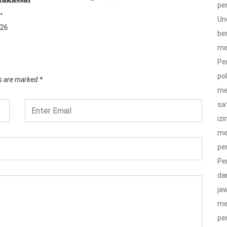
pe
05/08/2026
Un
be
me
Pe
po
ds are marked
*
me
sa
izi
me
pe
Pe
da
ja
me
pe