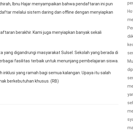
pe
thirah, Ibnu Hajar menyampaikan bahwa pendaftaran ini pun
Ho
daftar melalui sistem daring dan offline dengan menyiapkan
me
Pe
daftaran berakhir. Kami juga menyiapkan banyak sekali
di
ke
a yang digandrungi masyarakat Sulsel. Sekolah yang berada di
ser
rbagai fasilitas terbaik untuk menunjang pembelajaran siswa.
Mu
dip
h inklusi yang ramah bagi semua kalangan. Upaya itu salah
se
nak berkebutuhan khusus. (RB)
me
ya
se
me
sy
ma