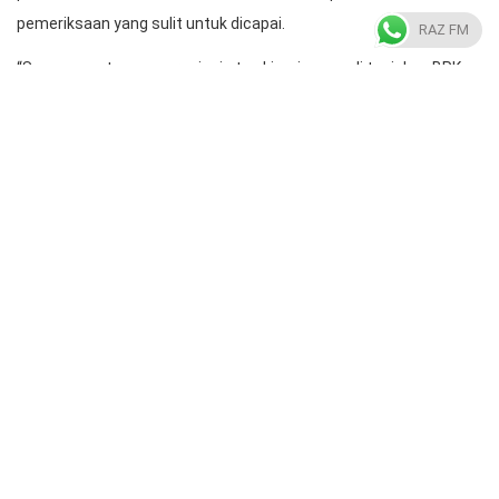
pemeriksaan yang sulit untuk dicapai.
RAZ FM
“Saya sangat mengapresiasi atas kinerja yang di tunjukan BPK
karena hampir semua kabupaten/kota mendapatkan predikat
WTP,” pungkasnya.
Pius berharap untuk kedapannya seluruh kabupaten/kota yang
ada di Sulsel mendapat predikat WTP.
“Hal tersebut menjadi tanggung jawab Amin Adab Bangun
sebagai Kepala BPK yang baru, agar seluruh kab/kota di Sulsel
mendapatkan predikat WTP secara keseluruhan,” jelasnya.
Radio Almarkaz
https://radioalmarkaz.co.id/