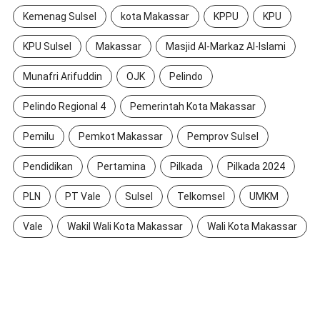
Kemenag Sulsel
kota Makassar
KPPU
KPU
KPU Sulsel
Makassar
Masjid Al-Markaz Al-Islami
Munafri Arifuddin
OJK
Pelindo
Pelindo Regional 4
Pemerintah Kota Makassar
Pemilu
Pemkot Makassar
Pemprov Sulsel
Pendidikan
Pertamina
Pilkada
Pilkada 2024
PLN
PT Vale
Sulsel
Telkomsel
UMKM
Vale
Wakil Wali Kota Makassar
Wali Kota Makassar