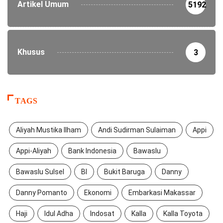
Artikel Umum
5192
Khusus
3
TAGS
Aliyah Mustika Ilham
Andi Sudirman Sulaiman
Appi
Appi-Aliyah
Bank Indonesia
Bawaslu
Bawaslu Sulsel
BI
Bukit Baruga
Danny
Danny Pomanto
Ekonomi
Embarkasi Makassar
Haji
Idul Adha
Indosat
Kalla
Kalla Toyota