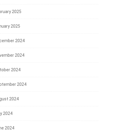
bruary 2025
nuary 2025
NEWS
cember 2024
Mensos RI; Sekolah Rakya
Siap Tampung Lebih...
vember 2024
NEWS
07/08/2026
tober 2024
nsos dan Gubernur
lsel Perkuat Kolaborasi,
ptember 2024
kolah...
07/08/2026
gust 2024
ly 2024
ne 2024