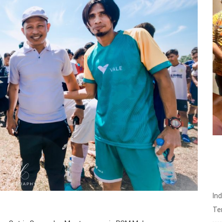
In
Te