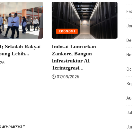
Fe
Ja
EKONOMI
De
I; Sekolah Rakyat
Indosat Luncurkan
ung Lebih...
Zankore, Bangun
No
Infrastruktur AI
26
Terintegrasi...
Oc
Me
07/08/2026
Su
Se
Se
Au
Ju
ds are marked
*
Ju