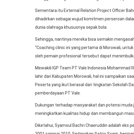
Sementara itu External Relation Project Officer B
dihadirkan sebagai wujud komitmen perseroan da
dunia olahraga khususnya sepak bola.
Sehingga, nantinya mereka bisa semakin mengasah
“Coaching clinic ini yang pertama di Morowali, untuk
oleh pemain profesional tersebut dapat menimbulkan
Mewakili IGP Team PT Vale Indonesia Mohammad Ris
lahir dari Kabupaten Morowali, hal ini sampaikan 
Peserta yang ikut berasal dari tingkatan Sekolah D
pemberdayaan PT Vale.
Dukungan terhadap masyarakat dan potensi muda ju
meningkatkan kualitas hidup dan membangun masa 
Diketahui, Syamsul Bachri Chaeruddin adalah eks p
2001 sampai 2010. Sedangkan Satrio Syam, bermain