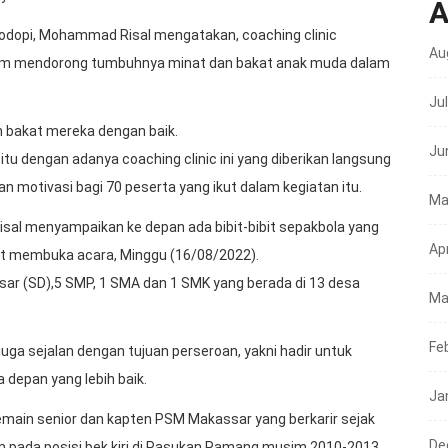
A
ahodopi, Mohammad Risal mengatakan, coaching clinic
Au
lam mendorong tumbuhnya minat dan bakat anak muda dalam
Ju
 bakat mereka dengan baik.
Ju
 itu dengan adanya coaching clinic ini yang diberikan langsung
 motivasi bagi 70 peserta yang ikut dalam kegiatan itu.
Ma
al menyampaikan ke depan ada bibit-bibit sepakbola yang
Apr
saat membuka acara, Minggu (16/08/2022).
asar (SD),5 SMP, 1 SMA dan 1 SMK yang berada di 13 desa
Ma
Fe
ga sejalan dengan tujuan perseroan, yakni hadir untuk
depan yang lebih baik.
Ja
emain senior dan kapten PSM Makassar yang berkarir sejak
De
 pada posisi bek kiri di Pasukan Ramang musim 2010-2013.