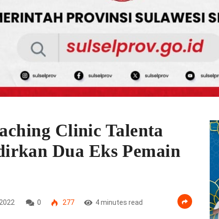
oaching Clinic Talenta
dirkan Dua Eks Pemain
2022
0
277
4 minutes read