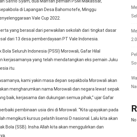
an Satrio Syam, dua Mantan pemain PSM Makassar,
Me
 sepakbola di Lapangan Desa Bahomotefe, Minggu
Se
penyelenggaraan Vale Cup 2022.
ta yang berasal dari perwakilan sekolah dari tingkat dasar
Me
al dari 13 desa pemberdayaan PT Vale Indonesia.
2.
ola Seluruh Indonesia (PSSI) Morowali, Gafar Hilal
Pe
an kerjasamanya yang telah mendatangkan eks pemain Juku
So
sia itu.
Wa
jasamanya, kami yakin masa depan sepakbola Morowali akan
Na
ng akan mengharumkan nama Morowali dan negara lewat sepak
 baik, kerjasama dan dukungan semua pihak,” ujar Gafar
R
rbaiki pembinaan usia dini di Morowali. “Kita upayakan pada
h mengikuti kursus pelatih lisensi D nasional. Lalu kita akan
No
ak Bola (SSB). Insha Allah kita akan menggulirkan dan
nya.